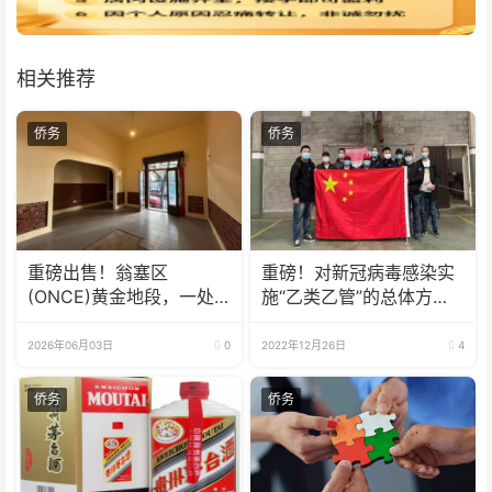
相关推荐
侨务
侨务
重磅出售！翁塞区
重磅！对新冠病毒感染实
(ONCE)黄金地段，一处
施“乙类乙管”的总体方案
多用途房产出售
公布
2026年06月03日
0
2022年12月26日
4
侨务
侨务