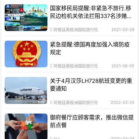
国家移民局提醒:非紧急不旅行.移
民边检机关依法拦阻337名涉赌涉
诈嫌疑人员出
阿根廷南极洲国际旅行社
2021-03-29
紧急提醒:德国再度加强入境防疫
规定
阿根廷南极洲国际旅行社
2021-08-05
关于4月汉莎LH728航班变更的重
要通知
阿根廷南极洲国际旅行社
2022-03-25
御府餐厅应顾客需求，推出微信提
前点餐
lisa
2020-03-24