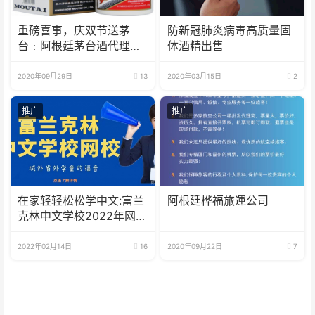
重磅喜事，庆双节送茅
防新冠肺炎病毒高质量固
台﹕阿根廷茅台酒代理特
体酒精出售
举办庆双节送茅台促销活
动
2020年09月29日
13
2020年03月15日
2
推广
推广
在家轻轻松松学中文:富兰
阿根廷桦福旅運公司
克林中文学校2022年网校
招生啦
2022年02月14日
16
2020年09月22日
7