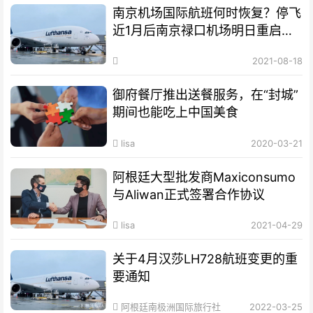
南京机场国际航班何时恢复？停飞
近1月后南京禄口机场明日重启国
内航班！
2021-08-18
御府餐厅推出送餐服务，在“封城”
期间也能吃上中国美食
lisa
2020-03-21
阿根廷大型批发商Maxiconsumo
与Aliwan正式签署合作协议
lisa
2021-04-29
关于4月汉莎LH728航班变更的重
要通知
阿根廷南极洲国际旅行社
2022-03-25