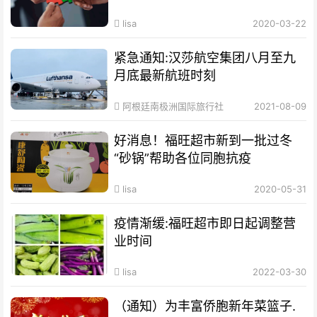
lisa
2020-03-22
紧急通知:汉莎航空集团八月至九
月底最新航班时刻
阿根廷南极洲国际旅行社
2021-08-09
好消息！福旺超市新到一批过冬
“砂锅”帮助各位同胞抗疫
lisa
2020-05-31
疫情渐缓:福旺超市即日起调整营
业时间
lisa
2022-03-30
（通知）为丰富侨胞新年菜篮子.