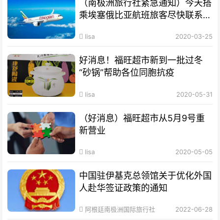
（南极洲旅行社紧急通知）今天搭
乘埃塞俄比亚航班旅客尽快联系旅
行社
lisa
2020-03-25
好消息！福旺超市新到一批过冬
“砂锅”帮助各位同胞抗疫
lisa
2020-05-31
（好消息）福旺超市从5月9号重
新营业
lisa
2020-05-05
中国驻伊基克总领馆关于优化外国
人赴华签证政策的通知
阿根廷南极洲国际旅行社
2022-06-28