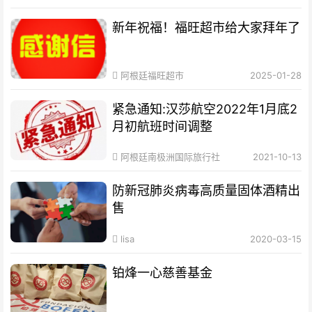
新年祝福！福旺超市给大家拜年了
阿根廷福旺超市
2025-01-28
紧急通知:汉莎航空2022年1月底2
月初航班时间调整
阿根廷南极洲国际旅行社
2021-10-13
防新冠肺炎病毒高质量固体酒精出
售
lisa
2020-03-15
铂烽一心慈善基金