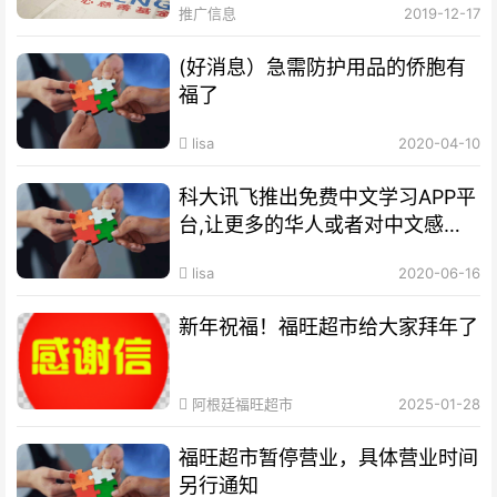
推广信息
2019-12-17
(好消息）急需防护用品的侨胞有
福了
lisa
2020-04-10
科大讯飞推出免费中文学习APP平
台,让更多的华人或者对中文感兴
趣者受益
lisa
2020-06-16
新年祝福！福旺超市给大家拜年了
阿根廷福旺超市
2025-01-28
福旺超市暂停营业，具体营业时间
另行通知