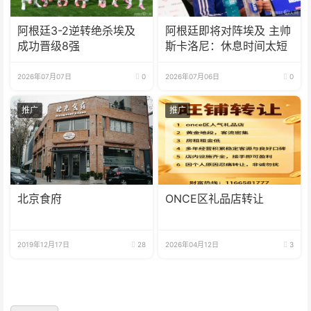
阿根廷3-2逆转绝杀埃及
阿根廷即将对阵埃及 主帅
成功晋级8强
斯卡洛尼：休息时间太短
2026年07月07日
0
2026年07月06日
0
推广
推广
北京食府
ONCE区礼品店转让
2019年12月17日
28
2026年04月12日
3