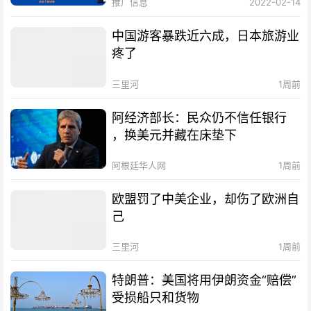
推广信息
2022-02-14
中国游客暴跌近六成，日本旅游业
疼了
三里河
1周前
阿经济部长：民众仍不信任银行
，换美元并藏在床垫下
阿根廷华人网
1周前
欧盟罚了中美企业，却伤了欧洲自
己
三里河
1周前
特朗普：美国将用伊朗资金“赔偿”
受损船只和货物