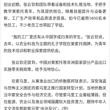
创业初期，张云钦和团队带着设备和技术扎根当地，手把手
教学莱索托青年，为其提供岗位。随着技能提升与设备更
新，工厂生产效率和品质逐步提高，如今已雇用1400名本
地员工，不少老员工也带起了学徒。
“我的工厂里还有从中国学成归来的学生。”张云钦说，
去年，以农业科技为主题的孔子学院在莱索托揭牌，为青年
的技术培训和职业探索提供机会。
张云钦还提到，中国对莱索托等非洲国家部分产品出口
实施零关税政策，给予当地信心。
在索马里，从事渔业出口的侨胞蔡邦珑表示，深受海盗
与恐怖主义困扰的索马里正推行国家转型计划，当地侨胞关
注中索安全合作与经济交流，尽管索马里工业基础薄弱，但
在能源、农业以及渔业领域蕴藏较大投资潜力，期待中非人
文交流年帮助索马里“由治及兴”。(完)