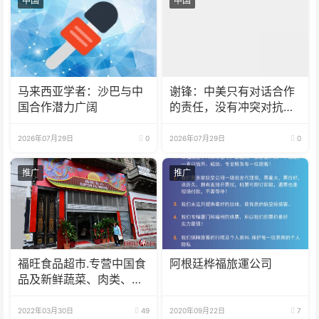
中国
中国
马来西亚学者：沙巴与中
谢锋：中美只有对话合作
国合作潜力广阔
的责任，没有冲突对抗的
理由
2026年07月29日
0
2026年07月29日
0
推广
推广
福旺食品超市.专营中国食
阿根廷桦福旅運公司
品及新鲜蔬菜、肉类、
鱼、海鲜
2022年03月30日
49
2020年09月22日
7