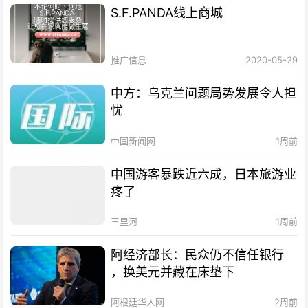
S.F.PANDA线上商城
推广信息
2020-05-29
中方：乌克兰问题局势发展令人担
忧
中国新闻网
1周前
中国游客暴跌近六成，日本旅游业
疼了
三里河
1周前
阿经济部长：民众仍不信任银行
，换美元并藏在床垫下
阿根廷华人网
2周前