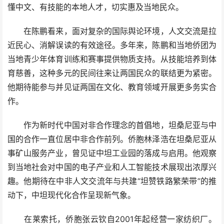
懂中文、有技能的本地人才，切实惠及当地民众。
在陈鹏看来，面对复杂的国际舆论环境，人文交流是拉
近民心、消解误读的有效途径。多年来，陈鹏和当地侨团为
当地青少年体育训练和赛事提供物质支持。从技能培养到体
育慈善，这种多元的民间往来让两国民众的联结更为紧密。
他期待能参与并见证两国在文化、教育领域开展更多务实合
作。
作为新时代中国对非合作理念的首倡地，坦桑尼亚与中
国的合作一直位居中非合作前列。侨胞林泽浩在坦桑尼亚从
事矿山服务产业，曾见证中坦工业园的落成与启用。他观察
到当地社会对中国的电子产业和人工智能技术展现出浓厚兴
趣。他期待在中非人文交流年与共建“坦赞铁路繁荣带”的推
动下，中坦现代化合作呈现新气象。
在莱索托，侨胞张云钦自2001年起经营一家纺织厂。