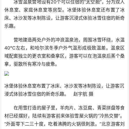
冰雪温泉营地设有20个可以住宿的“太空舱”，分为双人
休息室、家庭休息室等房型。冰堡体验休息室还布置了冰
床、冰沙发等冰制陈设，让游客沉浸式体验冰雪住宿的新奇
乐趣。
营地建造两处户外的冲浪温泉池，周围冰雪环绕，水温
40℃左右，和哈尔滨冬季户外气温形成极致温差。温泉区
域配套独立的更衣室和桑拿区，游客可以在泡温泉后蒸个桑
拿，驱散所有寒冷与疲惫。
冰堡体验休息室布置了冰床、冰沙发等冰制陈设，让游客沉
浸式体验冰雪住宿的新奇乐趣。 赵宇航 摄
在用雪打造的屋子里，羊肉片、冻豆腐、青菜拼盘等食
材已经摆好，陆续有游客前来体验雪屋火锅的“冷热交替”。
“外面零下二三十度，吃着沸腾的火锅很刺激。”北京游客刘