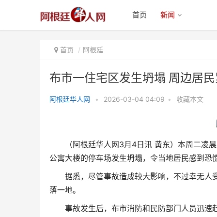
首页
新闻
首页
阿根廷
布市一住宅区发生坍塌 周边居民
阿根廷华人网
•
2026-03-04 04:09
•
收藏本文
布市一住宅区发生坍塌 周边居民
紧急疏散
（阿根廷华人网3月4日讯 黄东）本周二凌晨4点半
公寓大楼的停车场发生坍塌，令当地居民感到恐
据悉，尽管事故造成较大影响，不过幸无人
落一地。
事故发生后，布市消防和民防部门人员迅速