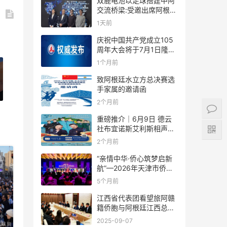
双鹿电池以足球搭建中阿
交流桥梁:受邀出席阿根廷
足协赞助商招待会！
1天前
庆祝中国共产党成立105
周年大会将于7月1日隆重
举行
1个月前
致阿根廷水立方总决赛选
手家属的邀请函
2个月前
重磅推介｜6月9日 德云
社布宜诺斯艾利斯相声专
场！国风曲艺邂逅南美风
2个月前
情，多元文化狂欢全城集
结！
“亲情中华·侨心筑梦启新
航”—2026年天津市侨界
新春联谊活动成功举办
5个月前
江西省代表团看望旅阿赣
籍侨胞与阿根廷江西总商
会座谈
2025-09-07