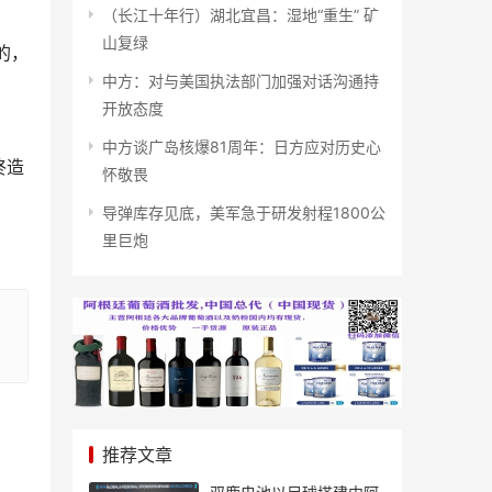
（长江十年行）湖北宜昌：湿地“重生” 矿
山复绿
的，
中方：对与美国执法部门加强对话沟通持
开放态度
中方谈广岛核爆81周年：日方应对历史心
终造
怀敬畏
导弹库存见底，美军急于研发射程1800公
里巨炮
推荐文章