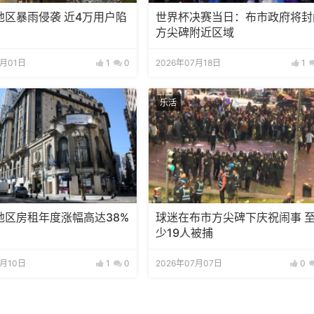
地区暴雨侵袭 近4万用户陷
世界杯决赛当日：布市政府将封
方尖碑附近区域
8月01日
1
0
2026年07月18日
1
乐活
地区房租年度涨幅高达38%
球迷在布市方尖碑下庆祝闹事 
少19人被捕
7月10日
1
0
2026年07月07日
0