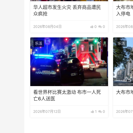
华人超市发生火灾 丢弃商品遭民
大布市
众疯抢
入停电
2026年08月04日
0
0
2026年0
乐活
乐活
看世界杯比赛太激动 布市一人死
大布市
亡6人送医
2026年07月12日
1
0
2026年0