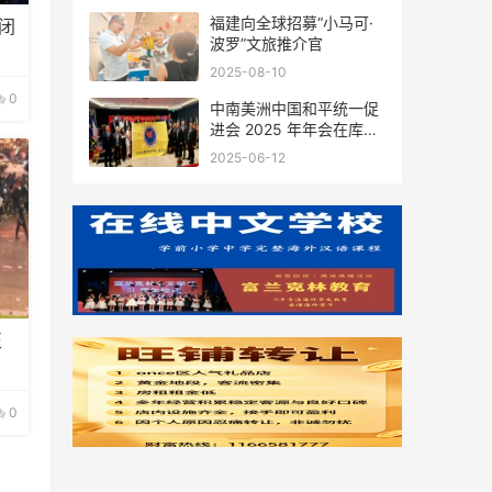
福建向全球招募“小马可·
闭
波罗”文旅推介官
2025-08-10
0
中南美洲中国和平统一促
进会 2025 年年会在库拉
索圆满举行，共绘反“独”
2025-06-12
促统宏伟蓝图
至
0