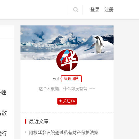
登录
注册
cui
管理团队
这个人很懒，什么都没有留下～
一幢
关注TA
片散
最近文章
阿根廷参议院通过私有财产保护法案
援行