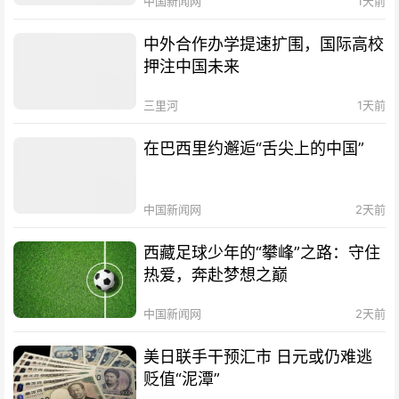
中国新闻网
1天前
中外合作办学提速扩围，国际高校
押注中国未来
三里河
1天前
在巴西里约邂逅“舌尖上的中国”
中国新闻网
2天前
西藏足球少年的“攀峰”之路：守住
热爱，奔赴梦想之巅
中国新闻网
2天前
美日联手干预汇市 日元或仍难逃
贬值“泥潭”