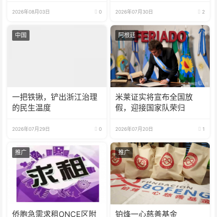
2026年08月03日
0
2026年07月30日
2
中国
阿根廷
一把铁锹，铲出浙江治理
米莱证实将宣布全国放
的民生温度
假，迎接国家队荣归
2026年07月29日
0
2026年07月20日
1
推广
推广
侨胞急需求租ONCE区附
铂烽一心慈善基金