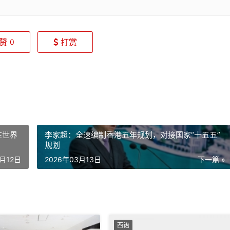
赞
打赏
0
在世界
李家超：全速编制香港五年规划，对接国家“十五五”
规划
3月12日
2026年03月13日
下一篇 »
西语