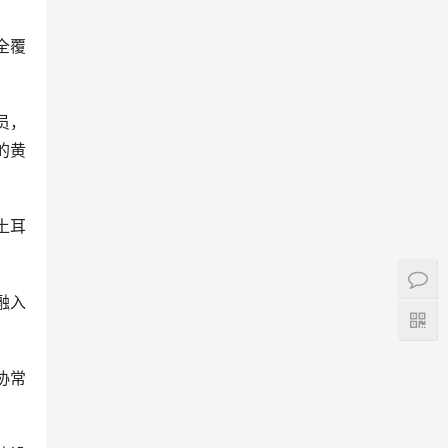
全覆
员，
的黄
土耳
融入
协常