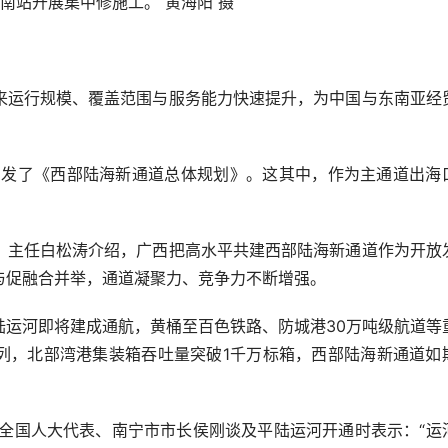
站开展集中修施工。 黄海阳 摄
运行规模、覆盖范围与服务能力快速提升，为中国与东南亚经
发了《西部陆海新通道总体规划》。这其中，作为主通道出海
主任白松涛介绍，广西把高水平共建西部陆海新通道作为开放
与促融合并举，通道凝聚力、竞争力不断增强。
河即将建成通航，黄桶至百色铁路、防城港30万吨级航道等
万列，北部湾港集装箱吞吐量突破1千万标箱，西部陆海新通道如
国人大代表、南宁市市长侯刚谈及平陆运河开通时表示：“运