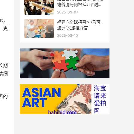
籍侨胞与阿根廷江西总商
会座谈
2025-09-07
示，
福建向全球招募“小马可·
波罗”文旅推介官
，更
2025-08-10
长期
精细
断的