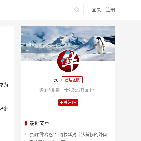
登录
注册
cui
管理团队
成为
这个人很懒，什么都没有留下～
关注TA
起步
最近文章
强调“零容忍”：阿根廷对非法捕捞的外国