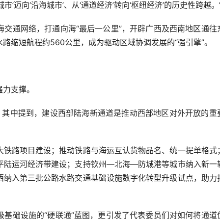
’迈向‘沿海城市’、从‘通道经济’转向‘枢纽经济’的历史性跨越。
通网络，打通向海“最后一公里”，开辟广西及西南地区通往
路缩短航程约560公里，成为驱动区域协调发展的“强引擎”。
强力支撑。
其中提到，建设西部陆海新通道是推动西部地区对外开放的重
铁路项目建设；推动铁路与海运互认货物品名、统一提单格式
平陆运河经济带建设；支持钦州—北海—防城港等城市纳入新一
西纳入第三批公路水路交通基础设施数字化转型升级试点，助力
础设施的“硬联通”蓝图，更引发了代表委员们对如何将通道