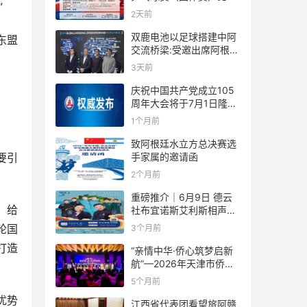
”
规则
2天前
双鹿电池以足球搭建中阿
东盟
交流桥梁:受邀出席阿根廷
足协赞助商招待会！
3天前
庆祝中国共产党成立105
周年大会将于7月1日隆重
举行
1个月前
致阿根廷水立方总决赛选
手家属的邀请函
要引
2个月前
重磅推介｜6月9日 德云
；给
社布宜诺斯艾利斯相声专
场！国风曲艺邂逅南美风
轮国
3个月前
情，多元文化狂欢全城集
打造
结！
“亲情中华·侨心筑梦启新
航”—2026年天津市侨界
新春联谊活动成功举办
5个月前
优势
江西省代表团看望旅阿赣