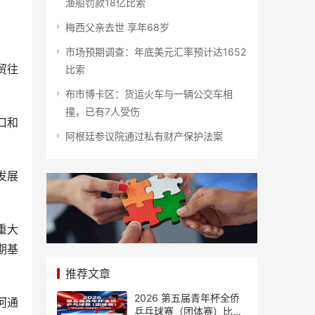
渔船罚款18亿比索
梅西父亲去世 享年68岁
市场预期调查：年底美元汇率预计达1652
贸往
比索
布市博卡区：货运火车与一辆公交车相
撞，已有7人受伤
口和
阿根廷参议院通过私有财产保护法案
发展
重大
期基
推荐文章
2026 第五届青年杯全侨
河通
乒乓球赛（团体赛）比赛