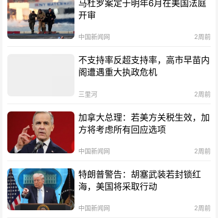
马杜罗案定于明年6月在美国法庭
开审
中国新闻网
2周前
不支持率反超支持率，高市早苗内
阁遭遇重大执政危机
三里河
2周前
加拿大总理：若美方关税生效，加
方将考虑所有回应选项
中国新闻网
2周前
特朗普警告：胡塞武装若封锁红
海，美国将采取行动
中国新闻网
2周前