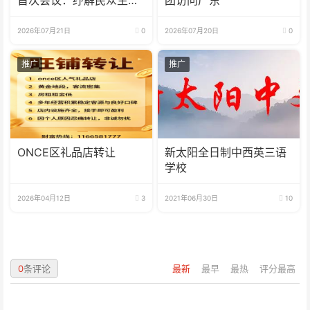
首次会议：纾解民众生活
团访问广东
成本
2026年07月21日
0
2026年07月20日
0
推广
推广
ONCE区礼品店转让
新太阳全日制中西英三语
学校
2026年04月12日
3
2021年06月30日
10
0
条评论
最新
最早
最热
评分最高