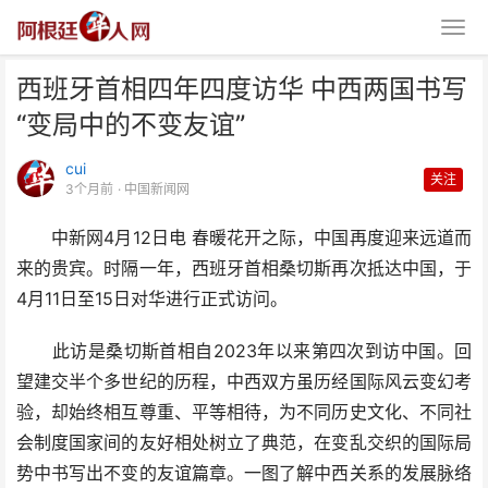
西班牙首相四年四度访华 中西两国书写
“变局中的不变友谊”
cui
关注
3个月前
· 中国新闻网
中新网4月12日电 春暖花开之际，中国再度迎来远道而
西班牙首相四年四度访华 中西两
来的贵宾。时隔一年，西班牙首相桑切斯再次抵达中国，于
国书写“变局中的不变友
4月11日至15日对华进行正式访问。
此访是桑切斯首相自2023年以来第四次到访中国。回
望建交半个多世纪的历程，中西双方虽历经国际风云变幻考
验，却始终相互尊重、平等相待，为不同历史文化、不同社
会制度国家间的友好相处树立了典范，在变乱交织的国际局
势中书写出不变的友谊篇章。一图了解中西关系的发展脉络