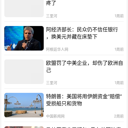
疼了
三里河
1周前
阿经济部长：民众仍不信任银行
，换美元并藏在床垫下
阿根廷华人网
1周前
欧盟罚了中美企业，却伤了欧洲自
己
三里河
1周前
特朗普：美国将用伊朗资金“赔偿”
受损船只和货物
中国新闻网
2周前