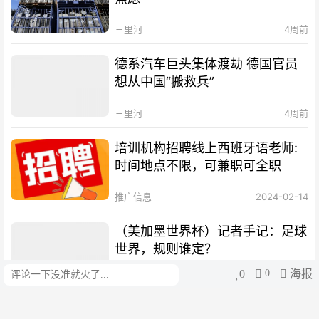
三里河
4周前
德系汽车巨头集体渡劫 德国官员
想从中国“搬救兵”
三里河
4周前
培训机构招聘线上西班牙语老师:
时间地点不限，可兼职可全职
推广信息
2024-02-14
（美加墨世界杯）记者手记：足球
世界，规则谁定？
0
0
海报
评论
中国新闻网
4周前
13分钟连入三球逆转，阿根廷队晋