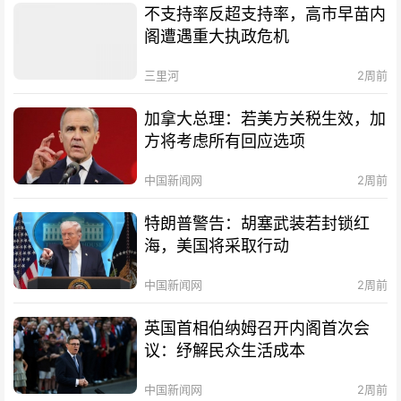
不支持率反超支持率，高市早苗内
阁遭遇重大执政危机
三里河
2周前
加拿大总理：若美方关税生效，加
方将考虑所有回应选项
中国新闻网
2周前
特朗普警告：胡塞武装若封锁红
海，美国将采取行动
中国新闻网
2周前
英国首相伯纳姆召开内阁首次会
议：纾解民众生活成本
中国新闻网
2周前