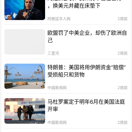
，换美元并藏在床垫下
阿根廷华人网
2周前
欧盟罚了中美企业，却伤了欧洲自
己
三里河
2周前
特朗普：美国将用伊朗资金“赔偿”
受损船只和货物
中国新闻网
2周前
马杜罗案定于明年6月在美国法庭
开审
中国新闻网
2周前