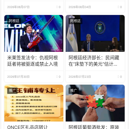
之巅
2026年08月07日
0
2026年08月04日
0
阿根廷
阿根廷
米莱签发法令：仇视阿根
阿根廷经济部长：民间藏
廷者将被驱逐或禁止入境
在“床垫下的美元”估计有
1700亿
2026年07月30日
0
2026年07月23日
0
推广
推广
ONCE区礼品店转让
阿根廷葡萄酒批发：原装