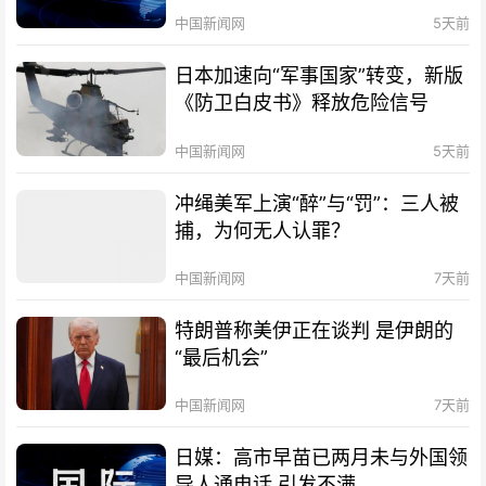
中国新闻网
5天前
日本加速向“军事国家”转变，新版
《防卫白皮书》释放危险信号
中国新闻网
5天前
冲绳美军上演“醉”与“罚”：三人被
捕，为何无人认罪？
中国新闻网
7天前
特朗普称美伊正在谈判 是伊朗的
“最后机会”
中国新闻网
7天前
日媒：高市早苗已两月未与外国领
导人通电话 引发不满