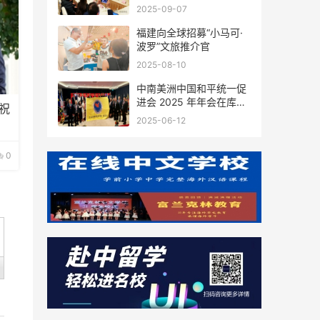
会座谈
2025-09-07
福建向全球招募“小马可·
波罗”文旅推介官
2025-08-10
中南美洲中国和平统一促
进会 2025 年年会在库拉
祝
索圆满举行，共绘反“独”
2025-06-12
促统宏伟蓝图
0