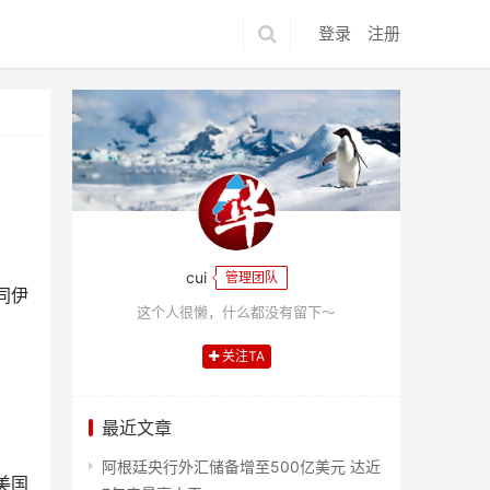
登录
注册
cui
管理团队
同伊
这个人很懒，什么都没有留下～
关注TA
最近文章
阿根廷央行外汇储备增至500亿美元 达近
美国