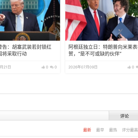
警告：胡塞武装若封锁红
阿根廷独立日：特朗普向米莱表
国将采取行动
贺，“是不可或缺的伙伴”
7月21日
0
0
2026年07月09日
0
评论
最新
最早
最热
评分最高