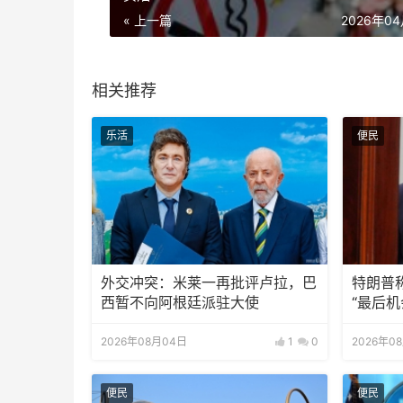
« 上一篇
2026年0
相关推荐
乐活
便民
外交冲突：米莱一再批评卢拉，巴
特朗普
西暂不向阿根廷派驻大使
“最后机
2026年08月04日
1
0
2026年0
便民
便民