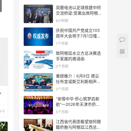
双鹿电池以足球搭建中阿
交流桥梁:受邀出席阿根廷
足协赞助商招待会！
6小时前
庆祝中国共产党成立105
周年大会将于7月1日隆重
举行
1个月前
致阿根廷水立方总决赛选
手家属的邀请函
2个月前
重磅推介｜6月9日 德云
社布宜诺斯艾利斯相声专
场！国风曲艺邂逅南美风
2个月前
，
情，多元文化狂欢全城集
结！
“亲情中华·侨心筑梦启新
航”—2026年天津市侨界
新春联谊活动成功举办
0
5个月前
江西省代表团看望旅阿赣
籍侨胞与阿根廷江西总商