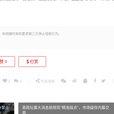
。本网随时有权要求第三方停止侵权行为。
赞
打赏
0
0
0
生成海报
身禁止
美政坛重大消息前频现“精准踩点”，市场疑存内幕交
易