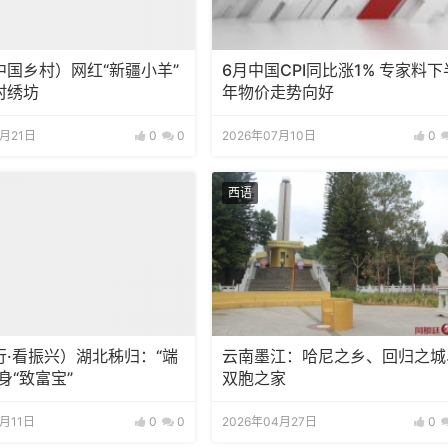
中国乡村）网红“新疆小羊”
6月中国CPI同比涨1% 专家料下
村绣坊
年物价走势向好
7月21日
0
0
2026年07月10日
0
西语
行·看振兴）湖北秭归：“端
云南墨江：哈尼之乡、回归之城
身“致富宝”
双胞之家
6月11日
0
0
2026年04月27日
0