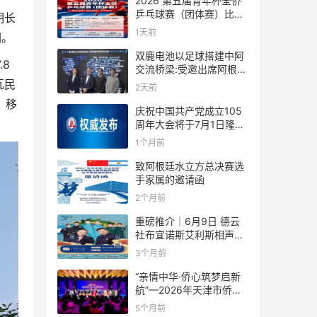
2026 第五届青年杯全侨
乒乓球赛（团体赛）比赛
明长
规则
1天前
圈。
双鹿电池以足球搭建中阿
8
交流桥梁:受邀出席阿根廷
足协赞助商招待会！
瓦民
2天前
、移
庆祝中国共产党成立105
周年大会将于7月1日隆重
举行
1个月前
致阿根廷水立方总决赛选
手家属的邀请函
2个月前
重磅推介｜6月9日 德云
社布宜诺斯艾利斯相声专
场！国风曲艺邂逅南美风
3个月前
情，多元文化狂欢全城集
结！
“亲情中华·侨心筑梦启新
航”—2026年天津市侨界
新春联谊活动成功举办
5个月前