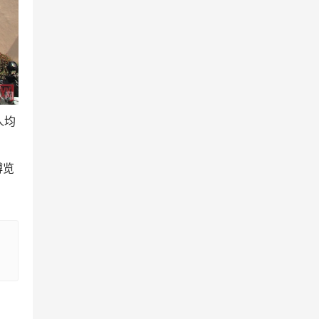
人均
博览