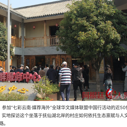
日，参加“七彩云南·媒荐海外”全球华文媒体联盟中国行活动的近50
，实地探访这个坐落于抚仙湖北岸的村庄如何依托生态禀赋与人
路。