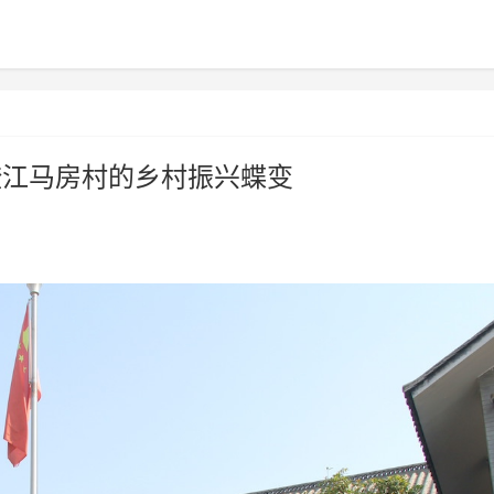
南澄江马房村的乡村振兴蝶变