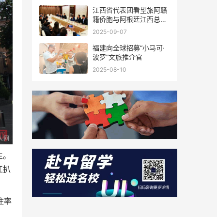
江西省代表团看望旅阿赣
籍侨胞与阿根廷江西总商
会座谈
2025-09-07
福建向全球招募“小马可·
波罗”文旅推介官
2025-08-10
生。
江扒
住率