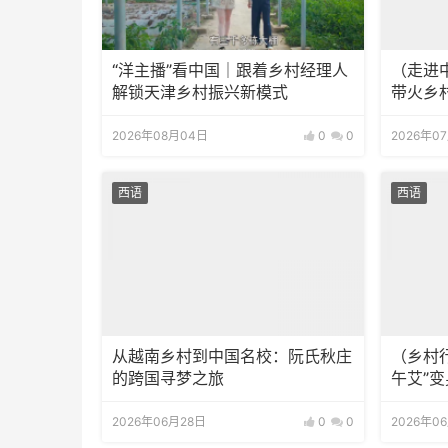
“洋主播”看中国｜跟着乡村经理人
（走进
解锁天津乡村振兴新模式
带火乡
2026年08月04日
0
0
2026年0
西语
西语
从越南乡村到中国名校：阮氏秋庄
（乡村
的跨国寻梦之旅
午艾”变
2026年06月28日
0
0
2026年0