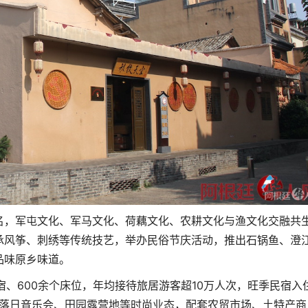
名，军屯文化、军马文化、荷藕文化、农耕文化与渔文化交融共
承风筝、刺绣等传统技艺，举办民俗节庆活动，推出石锅鱼、澄
品味原乡味道。
宿、600余个床位，年均接待旅居游客超10万人次，旺季民宿入
、落日音乐会、田园露营地等时尚业态，配套农贸市场、土特产商