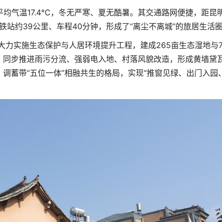
年平均气温17.4℃，冬无严寒、夏无酷暑。其交通路网便捷，距昆
铁站约39公里、车程40分钟，形成了“离尘不离城”的旅居生活
大力实施生态保护与人居环境提升工程，建成265亩生态湿地与7.
。同步推进雨污分流、强弱电入地、村落风貌改造，形成黄墙黛
调蓄带“五位一体”相融共生的格局，实现“推窗见绿、出门入园