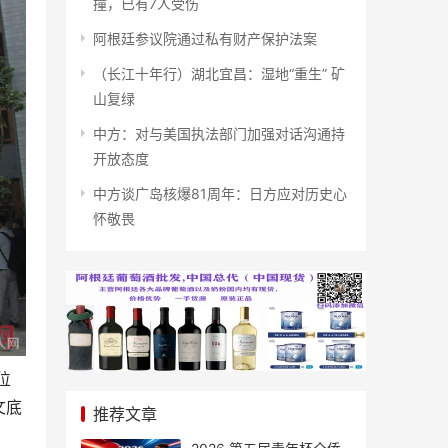
撞，已有7人受伤
阿根廷参议院通过私有财产保护法案
（长江十年行）湖北宜昌：湿地“重生” 矿
山复绿
中方：对与美国执法部门加强对话沟通持
开放态度
中方谈广岛核爆81周年：日方应对历史心
怀敬畏
位
文底
推荐文章