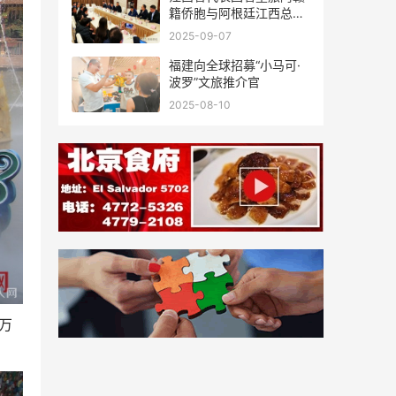
籍侨胞与阿根廷江西总商
会座谈
2025-09-07
福建向全球招募“小马可·
波罗”文旅推介官
2025-08-10
万