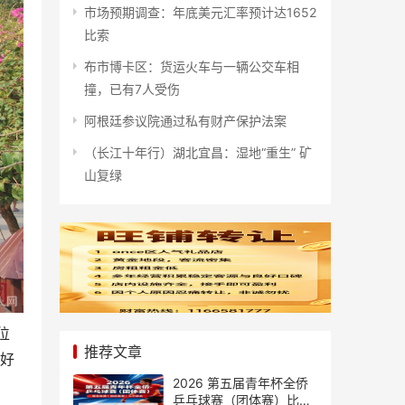
市场预期调查：年底美元汇率预计达1652
比索
布市博卡区：货运火车与一辆公交车相
撞，已有7人受伤
阿根廷参议院通过私有财产保护法案
（长江十年行）湖北宜昌：湿地“重生” 矿
山复绿
位
推荐文章
完好
2026 第五届青年杯全侨
乒乓球赛（团体赛）比赛