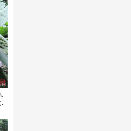
贴、
务、