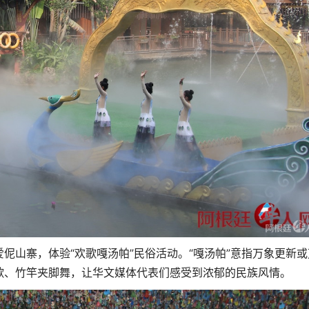
伲山寨，体验“欢歌嘎汤帕”民俗活动。“嘎汤帕”意指万象更新或
歌、竹竿夹脚舞，让华文媒体代表们感受到浓郁的民族风情。