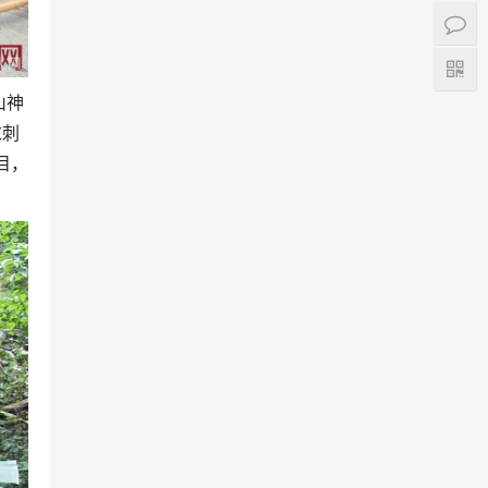
山神
求刺
目，