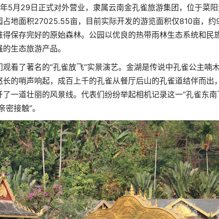
99年5月29日正式对外营业，隶属云南金孔雀旅游集团，位于菜阳
面积27025.55亩，目前实际开发的游览面积仅810亩，约9
难得保存完好的原始森林。公园以优良的热带雨林生态系统和民
强的生态旅游产品。
观看了著名的“孔雀放飞”实景演艺。金湖是传说中孔雀公主喃
悠长的哨声响起，成百上千的孔雀从餐厅后山的孔雀道结伴而出
了一道壮丽的风景线。代表们纷纷举起相机记录这一“孔雀东南
亲密接触”。