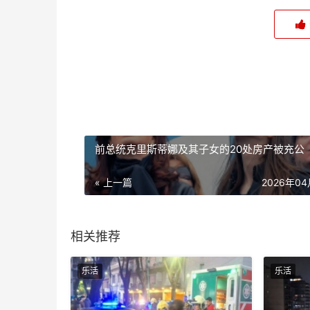
前总统克里斯蒂娜及其子女的20处房产被充公
« 上一篇
2026年0
相关推荐
乐活
乐活