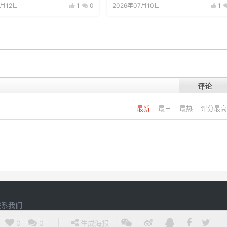
7月12日
1
0
2026年07月10日
1
评论
最新
最早
最热
评分最高
联系我们
20 江西省刘氏实业有限公司 版权所有
Powered by
argchina
0
0
生成海报