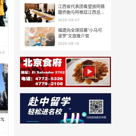
江西省代表团看望旅阿赣
籍侨胞与阿根廷江西总商
会座谈
2025-09-07
福建向全球招募“小马可·
波罗”文旅推介官
2025-08-10
0
%