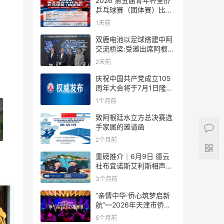
2026 第五届青年杯全侨
乒乓球赛（团体赛）比赛
规则
1天前
双鹿电池以足球搭建中阿
交流桥梁:受邀出席阿根廷
足协赞助商招待会！
2天前
庆祝中国共产党成立105
周年大会将于7月1日隆重
举行
1个月前
致阿根廷水立方总决赛选
手家属的邀请函
2个月前
重磅推介｜6月9日 德云
社布宜诺斯艾利斯相声专
场！国风曲艺邂逅南美风
3个月前
情，多元文化狂欢全城集
结！
“亲情中华·侨心筑梦启新
航”—2026年天津市侨界
新春联谊活动成功举办
5个月前