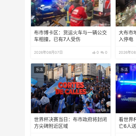
布市博卡区：货运火车与一辆公交
大布市
车相撞，已有7人受伤
入停电
2026年08月07日
0
0
2026年0
乐活
乐活
世界杯决赛当日：布市政府将封闭
看世界
方尖碑附近区域
亡6人