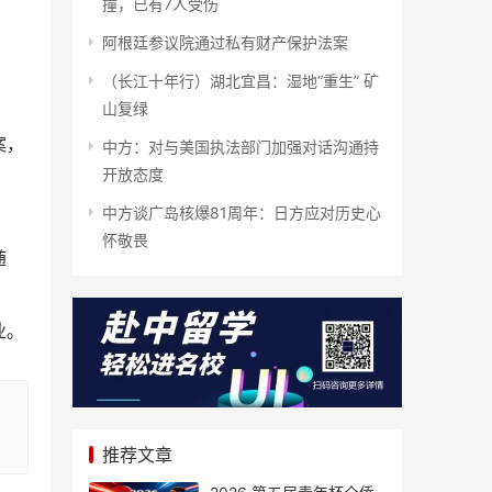
撞，已有7人受伤
阿根廷参议院通过私有财产保护法案
（长江十年行）湖北宜昌：湿地“重生” 矿
山复绿
案，
中方：对与美国执法部门加强对话沟通持
开放态度
中方谈广岛核爆81周年：日方应对历史心
怀敬畏
随
业。
推荐文章