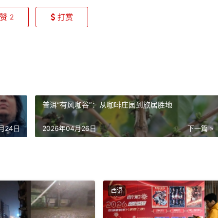
赞
打赏
2
普洱“有风咖谷”：从咖啡庄园到旅居胜地
4月24日
2026年04月26日
下一篇 »
西语