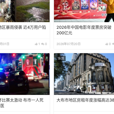
地区暴雨侵袭 近4万用户陷
2026年中国电影年度票房突破
200亿元
8月01日
1
0
2026年07月20日
0
乐活
杯比赛太激动 布市一人死
大布市地区房租年度涨幅高达38
送医