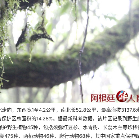
，东西宽1至4.2公里，南北长52.8公里，最高海拔3137.6
，占保护区总面积的14.28%。据最新科考数据，该片区记录到野生
重点保护野生植物45种，包括须弥红豆杉、水青树、长蕊木兰等珍稀
类475种、两栖动物46种、爬行动物68种，其中国家重点保护