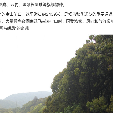
林麝、云豹、黑颈长尾雉等旗舰物种。
的金山丫口。这里海拔约2439米，是候鸟秋季迁徙的重要通道
际，大量候鸟夜间南迁飞越哀牢山时，因受浓雾、风向和气流影
百鸟朝凤”的奇观。