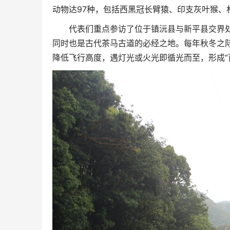
动物达97种，包括西黑冠长臂猿、印支灰叶猴、
代表们重点参访了位于镇沅县与新平县交界处
同时也是古代茶马古道的必经之地。每年秋冬之
降低飞行高度，遇灯光或火光即循光而至，形成“