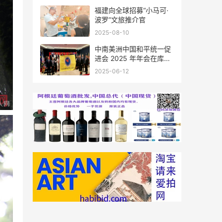
福建向全球招募“小马可·
波罗”文旅推介官
2025-08-10
中南美洲中国和平统一促
进会 2025 年年会在库拉
索圆满举行，共绘反“独”
2025-06-12
促统宏伟蓝图