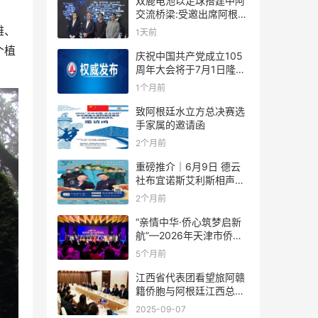
双鹿电池以足球搭建中阿
交流桥梁:受邀出席阿根廷
足协赞助商招待会！
雄、
1天前
个植
庆祝中国共产党成立105
周年大会将于7月1日隆重
举行
1个月前
致阿根廷水立方总决赛选
手家属的邀请函
2个月前
重磅推介｜6月9日 德云
社布宜诺斯艾利斯相声专
场！国风曲艺邂逅南美风
2个月前
情，多元文化狂欢全城集
结！
“亲情中华·侨心筑梦启新
航”—2026年天津市侨界
新春联谊活动成功举办
5个月前
江西省代表团看望旅阿赣
籍侨胞与阿根廷江西总商
会座谈
2025-09-07