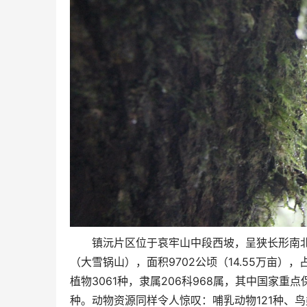
镇沅片区位于哀牢山中段西坡，呈狭长形南北走向
（大雪锅山），面积9702公顷（14.55万亩）
植物3061种，隶属206科968属，其中国家
种。动物资源同样令人惊叹：哺乳动物121种、鸟