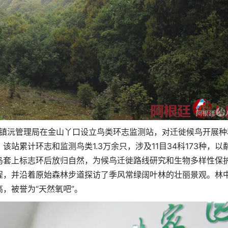
区镇沅管理局在金山丫口设立鸟类环志监测站，对迁徙候鸟开展种
站累计环志和监测鸟类1.3万余只，涉及11目34科173种，以
鸟套上标志环后放归自然，为候鸟迁徙路线研究和生物多样性保
程，并沿着原始森林步道探访了季风常绿阔叶林的壮丽景观。林
，被誉为“天然氧吧”。