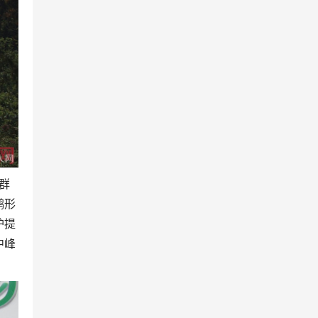
群
鹬形
护提
中峰