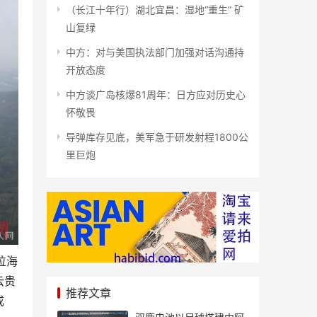
（长江十年行）湖北宜昌：湿地“重生” 矿
山复绿
中方：对与美国执法部门加强对话沟通持
开放态度
中方谈广岛核爆81周年：日方应对历史心
怀敬畏
导弹库存见底，美军急于研发射程1800公
里巨炮
位海
云贵
推荐文章
成