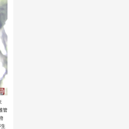
米
维管
物
野生