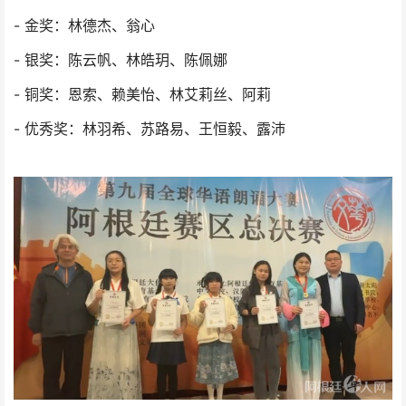
- 金奖：林德杰、翁心
- 银奖：陈云帆、林皓玥、陈佩娜
- 铜奖：恩索、赖美怡、林艾莉丝、阿莉
- 优秀奖：林羽希、苏路易、王恒毅、露沛