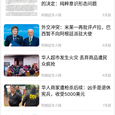
的决定：纯粹意识形态问题
阿根廷华人网
5天前
外交冲突：米莱一再批评卢拉，巴
西暂不向阿根廷派驻大使
阿根廷华人网
6天前
华人超市发生火灾 丢弃商品遭民
众疯抢
阿根廷华人网
6天前
华人商家遭枪杀后续：凶手是退休
宪兵，收受5000美元
阿根廷华人网
7天前