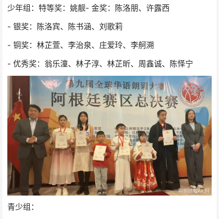
少年组：特等奖：姚靓- 金奖：陈洛朋、许露西
- 银奖：陈洛宾、陈书涵、刘歌莉
- 铜奖：林芷萱、李治泉、庄爱玲、李舸溯
- 优秀奖：翁乐潼、林子淳、林芷昕、周鑫诚、陈怿宁
青少组：