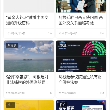
“黄金大外环”藏着中国交
阿根廷驻巴西大使回国 两
通的升级密码
国外交关系面临考验
2026年08月09日
0
2026年08月09日
0
阿根廷
中国
强调“零容忍”：阿根廷对
阿根廷参议院通过私有财
非法捕捞的外国渔船罚款
产保护法案
18亿比索
2026年08月09日
0
2026年08月07日
0
推广
推广