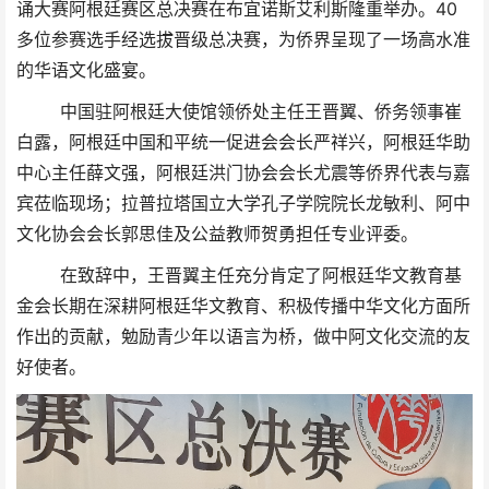
诵大赛阿根廷赛区总决赛在布宜诺斯艾利斯隆重举办。40
多位参赛选手经选拔晋级总决赛，为侨界呈现了一场高水准
的华语文化盛宴。
中国驻阿根廷大使馆领侨处主任王晋翼、侨务领事崔
白露，阿根廷中国和平统一促进会会长严祥兴，阿根廷华助
中心主任薛文强，阿根廷洪门协会会长尤震等侨界代表与嘉
宾莅临现场；拉普拉塔国立大学孔子学院院长龙敏利、阿中
文化协会会长郭思佳及公益教师贺勇担任专业评委。
在致辞中，王晋翼主任充分肯定了阿根廷华文教育基
金会长期在深耕阿根廷华文教育、积极传播中华文化方面所
作出的贡献，勉励青少年以语言为桥，做中阿文化交流的友
好使者。