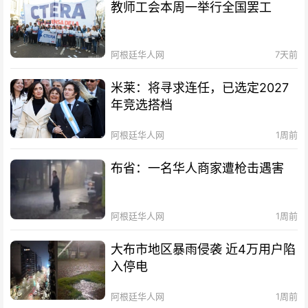
教师工会本周一举行全国罢工
阿根廷华人网
7天前
米莱：将寻求连任，已选定2027
年竞选搭档
阿根廷华人网
1周前
布省：一名华人商家遭枪击遇害
阿根廷华人网
1周前
大布市地区暴雨侵袭 近4万用户陷
入停电
阿根廷华人网
1周前