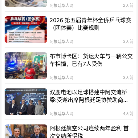
阿根廷华人网
2天前
2026 第五届青年杯全侨乒乓球赛
（团体赛）比赛规则
阿根廷华人网
3天前
布市博卡区：货运火车与一辆公交
车相撞，已有7人受伤
阿根廷华人网
3天前
双鹿电池以足球搭建中阿交流桥
梁:受邀出席阿根廷足协赞助商招
待会！
阿根廷华人网
4天前
阿根廷航空公司连续两年盈利 首
次交纳所得税