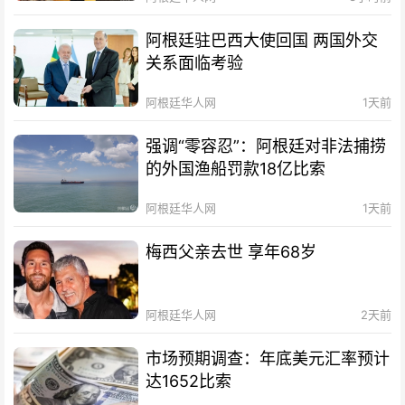
阿根廷驻巴西大使回国 两国外交
关系面临考验
阿根廷华人网
1天前
强调“零容忍”：阿根廷对非法捕捞
的外国渔船罚款18亿比索
阿根廷华人网
1天前
梅西父亲去世 享年68岁
阿根廷华人网
2天前
市场预期调查：年底美元汇率预计
达1652比索