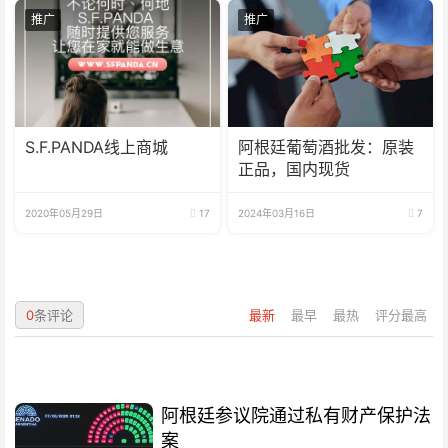
推广
推广
S.F.PANDA线上商城
阿根廷葡萄酒批发：原装
正品，国内现货
2020年05月29日
17
2024年03月16日
7
0
条评论
最新
最早
最热
评分最高
阿根廷参议院通过私有财产保护法
案