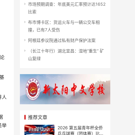
市场预期调查：年底美元汇率预计达1652
比索
布市博卡区：货运火车与一辆公交车相
撞，已有7人受伤
阿根廷参议院通过私有财产保护法案
（长江十年行）湖北宜昌：湿地“重生” 矿
论
山复绿
基
界人
据
推荐文章
员举
2026 第五届青年杯全侨
乒乓球赛（团体赛）比赛