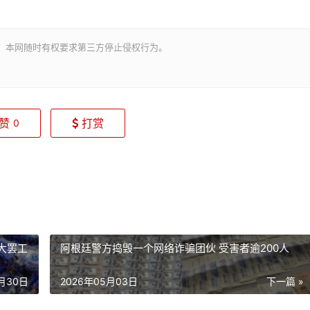
。本网随时有权要求第三方停止侵权行为。
赞
打赏
0
大罢工
阿根廷警方捣毁一个网络诈骗团伙 受害者逾200人
4月30日
2026年05月03日
下一篇 »