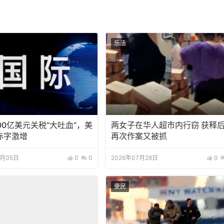
乐活
00亿美元关税“大吐血”，美
两女子在华人超市内行窃 获释
赤字激增
再次作案又被抓
8月05日
0
0
2026年07月28日
0
便民