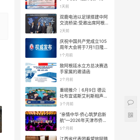
规则
1天前
双鹿电池以足球搭建中阿
交流桥梁:受邀出席阿根廷
足协赞助商招待会！
2天前
庆祝中国共产党成立105
周年大会将于7月1日隆重
举行
1个月前
致阿根廷水立方总决赛选
手家属的邀请函
2个月前
重磅推介｜6月9日 德云
社布宜诺斯艾利斯相声专
场！国风曲艺邂逅南美风
3个月前
情，多元文化狂欢全城集
结！
“亲情中华·侨心筑梦启新
航”—2026年天津市侨界
新春联谊活动成功举办
5个月前
江西省代表团看望旅阿赣