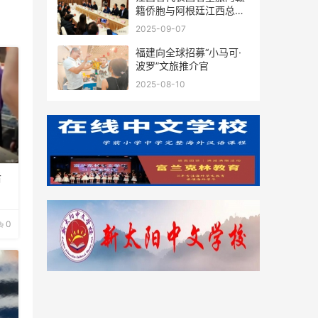
籍侨胞与阿根廷江西总商
会座谈
2025-09-07
福建向全球招募“小马可·
波罗”文旅推介官
2025-08-10
后
0