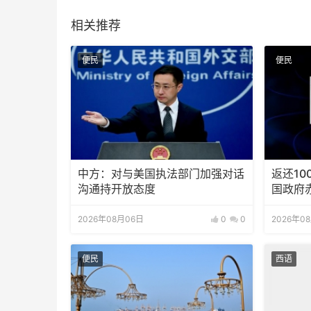
相关推荐
便民
便民
中方：对与美国执法部门加强对话
返还10
沟通持开放态度
国政府
2026年08月06日
0
0
2026年0
便民
西语