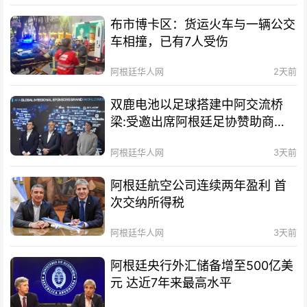
布市博卡区：货运火车与一辆公交
车相撞，已有7人受伤
阿根廷华人网
2天前
双鹿电池以足球搭建中阿交流桥
梁:受邀出席阿根廷足协赞助商招
待会！
阿根廷华人网
3天前
阿根廷航空公司连续两年盈利 首
次交纳所得税
阿根廷华人网
3天前
阿根廷央行外汇储备增至500亿美
元 达近7年来最高水平