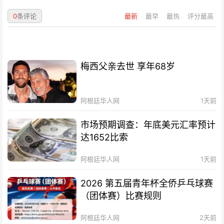
0
条评论
最新
最早
最热
评分最高
梅西父亲去世 享年68岁
阿根廷华人网
1天前
市场预期调查：年底美元汇率预计
达1652比索
阿根廷华人网
1天前
2026 第五届青年杯全侨乒乓球赛
（团体赛）比赛规则
阿根廷华人网
2天前