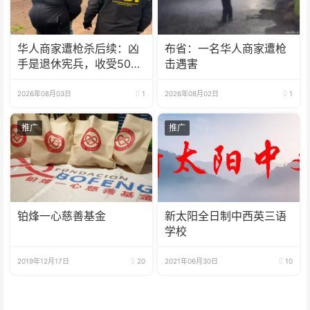
华人商家遭枪杀后续：凶
布省：一名华人商家遭枪
手是退休宪兵，收受5000
击遇害
美元
2026年08月03日
1
2026年08月02日
1
推广
推广
铂烽一心慈善基金
新太阳全日制中西英三语
学校
2019年12月17日
20
2021年06月30日
10