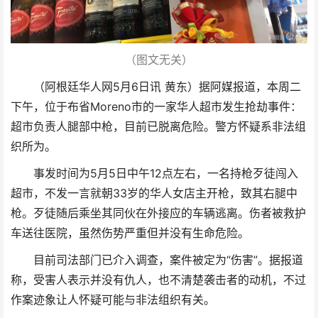
（图文无关）
（阿根廷华人网5月6日讯 黄东）据阿媒报道，本周二
下午，位于布省Moreno市的一家华人超市发生抢劫事件：
超市负责人腿部中枪，目前已脱离危险。警方怀疑系非法组
织所为。
事发时间为5月5日中午12点左右，一名持枪歹徒闯入
超市，不发一言就朝33岁的华人女店主开枪，致其右腿中
枪。歹徒随后乘坐其同伙在外接应的车辆逃离。伤者被救护
车送往医院，虽然伤势严重但并没有生命危险。
目前司法部门已介入调查，案件被定为“伤害”。据报道
称，受害人表示并没有仇人，也不清楚袭击者的动机，不过
作案迹象让人怀疑可能与非法组织有关。