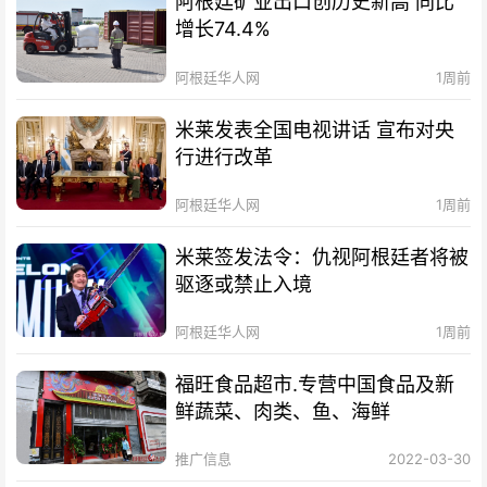
阿根廷矿业出口创历史新高 同比
增长74.4%
阿根廷华人网
1周前
米莱发表全国电视讲话 宣布对央
行进行改革
阿根廷华人网
1周前
米莱签发法令：仇视阿根廷者将被
驱逐或禁止入境
阿根廷华人网
1周前
福旺食品超市.专营中国食品及新
鲜蔬菜、肉类、鱼、海鲜
推广信息
2022-03-30