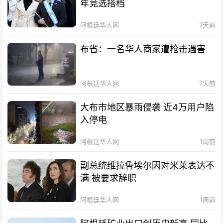
年竞选搭档
阿根廷华人网
7天前
布省：一名华人商家遭枪击遇害
阿根廷华人网
7天前
大布市地区暴雨侵袭 近4万用户陷
入停电
阿根廷华人网
1周前
副总统维拉鲁埃尔因对米莱表达不
满 被要求辞职
阿根廷华人网
1周前