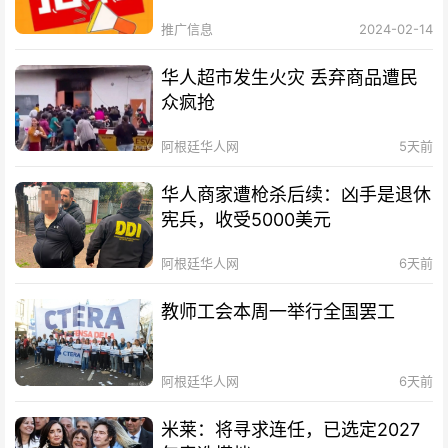
推广信息
2024-02-14
华人超市发生火灾 丢弃商品遭民
众疯抢
阿根廷华人网
5天前
华人商家遭枪杀后续：凶手是退休
宪兵，收受5000美元
阿根廷华人网
6天前
教师工会本周一举行全国罢工
阿根廷华人网
6天前
米莱：将寻求连任，已选定2027