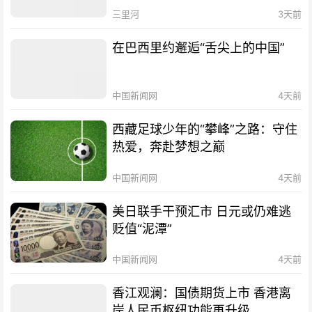
三里河
3天前
在巴西里约邂逅“舌尖上的中国”
中国新闻网
4天前
西藏足球少年的“攀峰”之路：守住
热爱，奔赴梦想之巅
中国新闻网
4天前
美日联手干预汇市 日元或仍难逃
贬值“泥潭”
中国新闻网
4天前
香江观澜：国债期货上市 香港离
岸人民币枢纽功能再升级