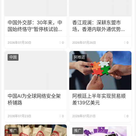
中国外交部：30年来，中
香江观澜：深耕东盟市
国始终恪守“暂停核试验”
场，香港内联外通优势再
承诺
彰显
2026年07月30日
0
2026年07月26日
0
中国
阿根廷
中国AI为全球网络安全架
阿根廷上半年实现贸易顺
桥铺路
差139亿美元
2026年07月23日
0
2026年07月21日
0
推广
推广