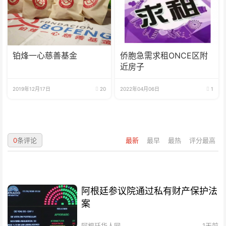
铂烽一心慈善基金
侨胞急需求租ONCE区附
近房子
2019年12月17日
20
2022年04月06日
1
0
条评论
最新
最早
最热
评分最高
阿根廷参议院通过私有财产保护法
案
阿根廷华人网
1天前