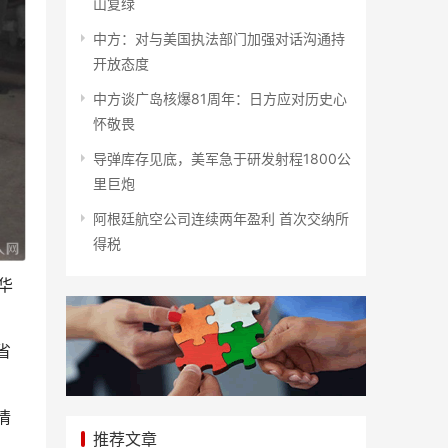
山复绿
中方：对与美国执法部门加强对话沟通持
开放态度
中方谈广岛核爆81周年：日方应对历史心
怀敬畏
导弹库存见底，美军急于研发射程1800公
里巨炮
阿根廷航空公司连续两年盈利 首次交纳所
得税
华
省
情
推荐文章