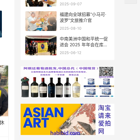
会座谈
2025-09-07
福建向全球招募“小马可·
波罗”文旅推介官
2025-08-10
中南美洲中国和平统一促
进会 2025 年年会在库拉
索圆满举行，共绘反“独”
2025-06-12
促统宏伟蓝图
休