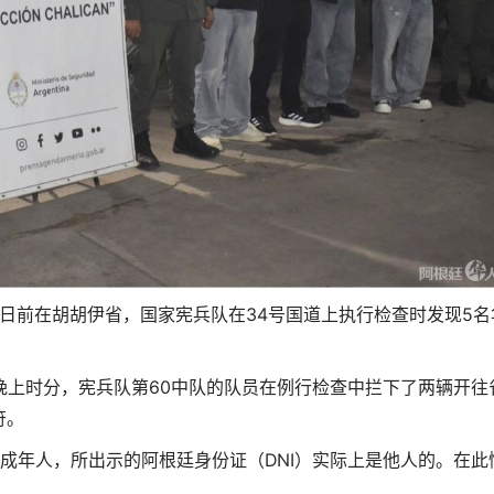
，日前在胡胡伊省，国家宪兵队在34号国道上执行检查时发现5名
当日晚上时分，宪兵队第60中队的队员在例行检查中拦下了两辆开往
符。
成年人，所出示的阿根廷身份证（DNI）实际上是他人的。在此
。