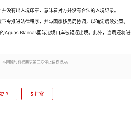
上并没有出入境印章，意味着对方并没有合法的入境记录。
室下令推进法律程序，并与国家移民局协调，以确定后续处置。
guas Blancas国际边境口岸被驱逐出境。此外，当局还将进
。本网随时有权要求第三方停止侵权行为。
赞
打赏
3