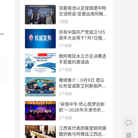
双鹿电池以足球搭建中阿
交流桥梁:受邀出席阿根廷
足协赞助商招待会！
1天前
庆祝中国共产党成立105
一
周年大会将于7月1日隆重
举行
1个月前
致阿根廷水立方总决赛选
手家属的邀请函
2个月前
重磅推介｜6月9日 德云
社布宜诺斯艾利斯相声专
场！国风曲艺邂逅南美风
2个月前
情，多元文化狂欢全城集
结！
“亲情中华·侨心筑梦启新
航”—2026年天津市侨界
新春联谊活动成功举办
5个月前
江西省代表团看望旅阿赣
籍侨胞与阿根廷江西总商