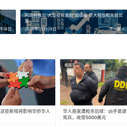
阿政府推出“大型投资激励”超级版 更大税收和关税优
惠
5月08日
2026年05月09日
下一篇 »
乐活
，这些新规将影响华侨华人
华人商家遭枪杀后续：凶手是退
宪兵，收受5000美元