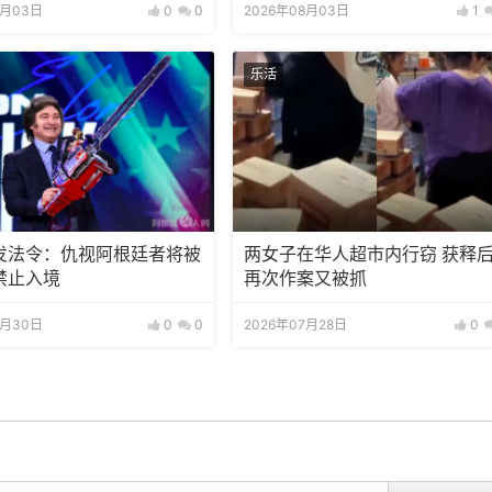
8月03日
0
0
2026年08月03日
1
乐活
发法令：仇视阿根廷者将被
两女子在华人超市内行窃 获释
禁止入境
再次作案又被抓
7月30日
0
0
2026年07月28日
0