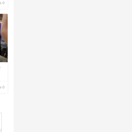
0
后
0