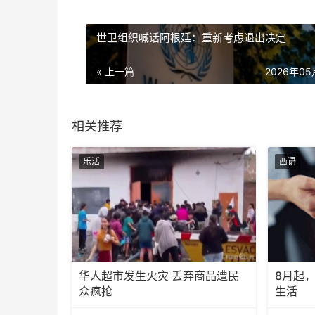
世卫组织喊话阿根廷：重新考虑退出决定
« 上一篇
2026年0
相关推荐
乐活
西语
华人超市发生火灾 丢弃商品遭民
8月起
众疯抢
生活