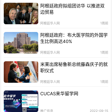
阿根廷政府拟组团访华 以推进双
边贸易
阿根廷华人网
1周前
阿根廷政府：布大医学院的外国学
生比例高达40%
阿根廷华人网
1周前
米莱出席秘鲁新总统藤森庆子的就
职仪式
阿根廷华人网
1周前
CUCAS来华留学网
推广信息
2022-09-15