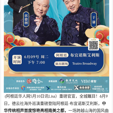
(阿根廷华人网5月10日讯Lisa）重磅官宣，全城瞩目！
月
6
9
日，德云社海外巡演重磅登陆阿根廷·布宜诺斯艾利斯，
中
华传统相声首度惊艳亮相南美之都，
一场跨越山海的国风曲