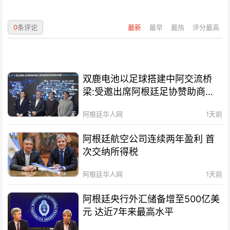
0
条评论
最新
最早
最热
评分最高
双鹿电池以足球搭建中阿交流桥
梁:受邀出席阿根廷足协赞助商招
待会！
阿根廷华人网
1天前
阿根廷航空公司连续两年盈利 首
次交纳所得税
阿根廷华人网
1天前
阿根廷央行外汇储备增至500亿美
元 达近7年来最高水平