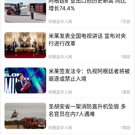
阿根廷矿业出口创历史新高 同比
增长74.4%
阿根廷华人网
7天前
米莱发表全国电视讲话 宣布对央
行进行改革
阿根廷华人网
1周前
米莱签发法令：仇视阿根廷者将被
驱逐或禁止入境
阿根廷华人网
1周前
圣胡安省一架消防直升机坠毁 多
名官员在内7人遇难
阿根廷华人网
1周前