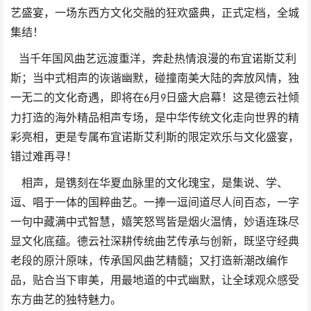
艺盛宴，一场东西方文化交融的狂欢盛典，正式定档，全城
集结！
当千年国风曲艺远渡重洋，奔赴热情浪漫的布宜诺斯艾利
斯；当中式相声的诙谐幽默，碰撞南美大陆的奔放风情，独
一无二的文化奇遇，即将在
月
日盛大启幕！这是德云社倾
6
9
力打造的海外精品相声专场，是中华传统文化走向世界的精
彩亮相，更是专属布宜诺斯艾利斯的限定欢乐与文化盛宴，
错过难再寻！
相声，是镌刻在华夏血脉里的文化瑰宝，是集说、学、
逗、唱于一体的国粹曲艺。一捧一逗间道尽人间百态，一字
一句中藏满中式智慧，嬉笑怒骂皆是烟火温情，妙语连珠尽
显文化底蕴。德云社深耕传统曲艺传承与创新，既坚守经典
老段的原汁原味，传承国风曲艺精髓；又打造新潮改编作
品，贴合当下审美，用最地道的中式幽默，让全球观众感受
东方曲艺的独特魅力。