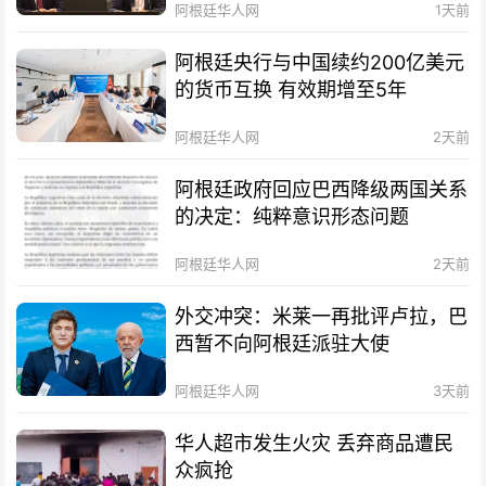
阿根廷华人网
1天前
阿根廷央行与中国续约200亿美元
的货币互换 有效期增至5年
阿根廷华人网
2天前
阿根廷政府回应巴西降级两国关系
的决定：纯粹意识形态问题
阿根廷华人网
2天前
外交冲突：米莱一再批评卢拉，巴
西暂不向阿根廷派驻大使
阿根廷华人网
3天前
华人超市发生火灾 丢弃商品遭民
众疯抢