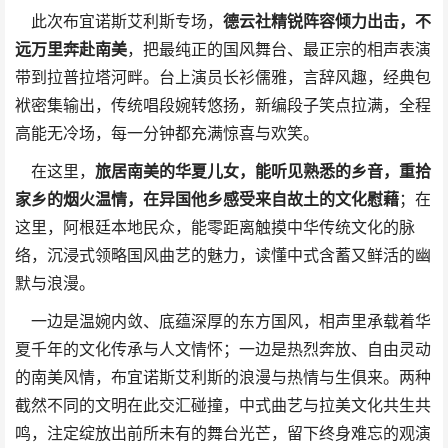
此次布宜诺斯艾利斯专场，
德云社精锐阵容倾力出击，不
远万里奔赴南美
，把最纯正的国风舞台、最正宗的相声表演
带到拉普拉塔河畔。台上演员长衫儒雅，言辞风趣，经典包
袱密集输出，传统唱段婉转悠扬，新编段子笑点拉满，全程
高能无冷场，每一分钟都充满惊喜与欢笑。
在这里，
旅居南美的华夏儿女，能听见熟悉的乡音，重拾
家乡的烟火温情，在异国他乡感受来自故土的文化慰藉
；在
这里，阿根廷本地民众，能零距离触摸中华传统文化的脉
络，沉浸式领略国风曲艺的魅力，读懂中式含蓄又鲜活的幽
默与浪漫。
一边是温婉内敛、底蕴深厚的东方国风，相声里承载着华
夏千年的文化传承与人文情怀；一边是热烈奔放、自由灵动
的南美风情，布宜诺斯艾利斯的浪漫与热情与生俱来。两种
截然不同的文明在此交汇碰撞，中式曲艺与拉美文化共生共
鸣，注定绽放出前所未有的舞台光芒，留下终身难忘的观演