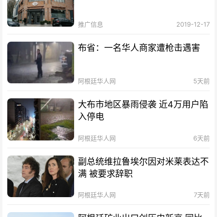
推广信息
2019-12-17
布省：一名华人商家遭枪击遇害
阿根廷华人网
5天前
大布市地区暴雨侵袭 近4万用户陷
入停电
阿根廷华人网
6天前
副总统维拉鲁埃尔因对米莱表达不
满 被要求辞职
阿根廷华人网
7天前