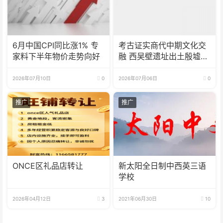
6月中国CPI同比涨1% 专
考古证实商代中期文化交
家料下半年物价走势向好
融 西吴壁遗址出土殷墟风
格器物
2026年07月10日
0
2026年07月06日
0
推广
推广
ONCE区礼品店转让
新太阳全日制中西英三语
学校
2026年04月12日
3
2021年06月30日
10