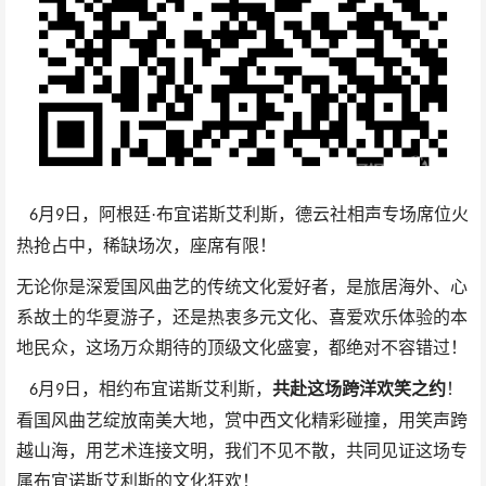
月
日，阿根廷·布宜诺斯艾利斯，德云社相声专场席位火
6
9
热抢占中，稀缺场次，座席有限！
无论你是深爱国风曲艺的传统文化爱好者，是旅居海外、心
系故土的华夏游子，还是热衷多元文化、喜爱欢乐体验的本
地民众，这场万众期待的顶级文化盛宴，都绝对不容错过！
月
日，相约布宜诺斯艾利斯，
共赴这场跨洋欢笑之约
！
6
9
看国风曲艺绽放南美大地，赏中西文化精彩碰撞，用笑声跨
越山海，用艺术连接文明，我们不见不散，共同见证这场专
属布宜诺斯艾利斯的文化狂欢！