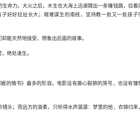
生命力。大火之后，木生在大海上迅速蹚出一条赚钱路，拉着
孩子好好拉扯长大；艰难谋生的南枝，坚持教一批又一批孩子
却能天然地接受、想象出后面的故事。
，绝处逢生。
阿嬷的情书》最多的形容。电影没有撕心裂肺的哭号，也没有慷
。
镜头；而远方的淑柔，只听得水声潺潺：梦里的他，衣锦归来