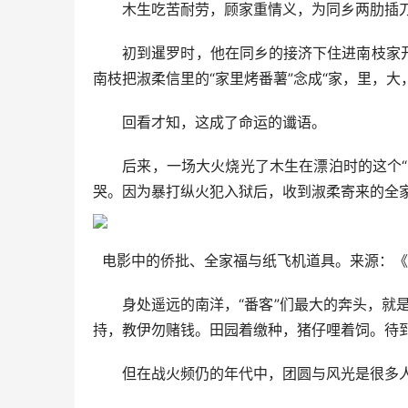
木生吃苦耐劳，顾家重情义，为同乡两肋插刀
初到暹罗时，他在同乡的接济下住进南枝家开
南枝把淑柔信里的“家里烤番薯”念成“家，里，大
回看才知，这成了命运的谶语。
后来，一场大火烧光了木生在漂泊时的这个“家
哭。因为暴打纵火犯入狱后，收到淑柔寄来的全
电影中的侨批、全家福与纸飞机道具。来源：《
身处遥远的南洋，“番客”们最大的奔头，就是
持，教伊勿赌钱。田园着缴种，猪仔哩着饲。待到
但在战火频仍的年代中，团圆与风光是很多人