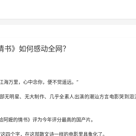
情书》如何感动全网？
“江海万里，心中念你，便不觉遥远。”
无明星、无大制作、几乎全素人出演的潮汕方言电影哭到泪
《给阿嬷的情书》评为今年评分最高的国产片。
这四个字，在这部散文诗一样的电影里具象化了。