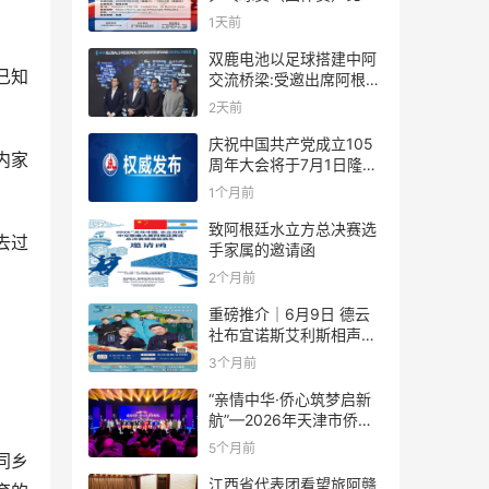
规则
1天前
双鹿电池以足球搭建中阿
已知
交流桥梁:受邀出席阿根廷
足协赞助商招待会！
2天前
庆祝中国共产党成立105
内家
周年大会将于7月1日隆重
举行
1个月前
致阿根廷水立方总决赛选
去过
手家属的邀请函
2个月前
重磅推介｜6月9日 德云
社布宜诺斯艾利斯相声专
场！国风曲艺邂逅南美风
3个月前
情，多元文化狂欢全城集
结！
“亲情中华·侨心筑梦启新
航”—2026年天津市侨界
新春联谊活动成功举办
5个月前
同乡
江西省代表团看望旅阿赣