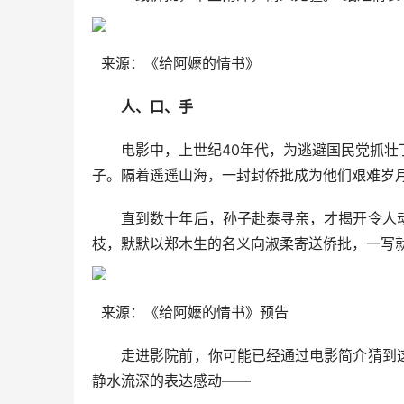
来源：《给阿嬷的情书》
人、口、手
电影中，上世纪40年代，为逃避国民党抓壮丁
子。隔着遥遥山海，一封封侨批成为他们艰难岁
直到数十年后，孙子赴泰寻亲，才揭开令人动
枝，默默以郑木生的名义向淑柔寄送侨批，一写就
来源：《给阿嬷的情书》预告
走进影院前，你可能已经通过电影简介猜到这
静水流深的表达感动——