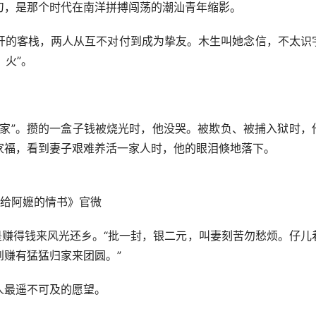
，是那个时代在南洋拼搏闯荡的潮汕青年缩影。
的客栈，两人从互不对付到成为挚友。木生叫她念信，不太识
，火”。
”。攒的一盒子钱被烧光时，他没哭。被欺负、被捕入狱时，
家福，看到妻子艰难养活一家人时，他的眼泪倏地落下。
给阿嬷的情书》官微
赚得钱来风光还乡。“批一封，银二元，叫妻刻苦勿愁烦。仔儿
赚有猛猛归家来团圆。”
最遥不可及的愿望。