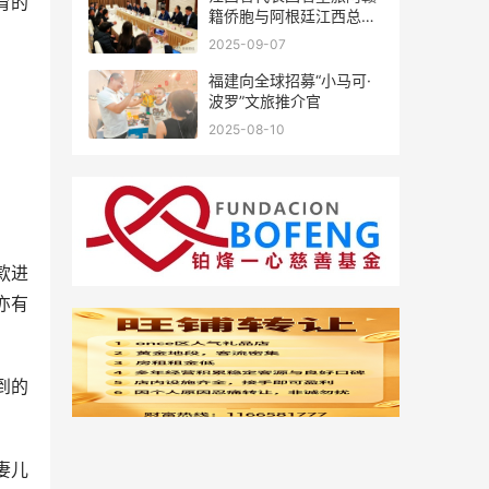
育的
籍侨胞与阿根廷江西总商
会座谈
2025-09-07
福建向全球招募“小马可·
波罗”文旅推介官
2025-08-10
款进
亦有
到的
妻儿