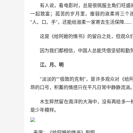
有人说，看电影时，总是很佩服主角们旺盛的
一起致富；孤苦的岁月里，瘦弱的淑柔将三个
“人、口、手”，还能给淑柔一家寄去生活保障……
这是《给阿嬷的情书》的留白之处，但观众们
因为我们都相信，中国人总能凭借坚韧和勤劳
江、月、明
“淡淡的”“极致的克制”，是许多观众对《给
昂的口号，积蓄的情感只在平凡日常中静静流淌
木生猝然留在南洋的大海中，没有再给多一秒
是少年模样。
来源：《给阿嬷的情书》剧照