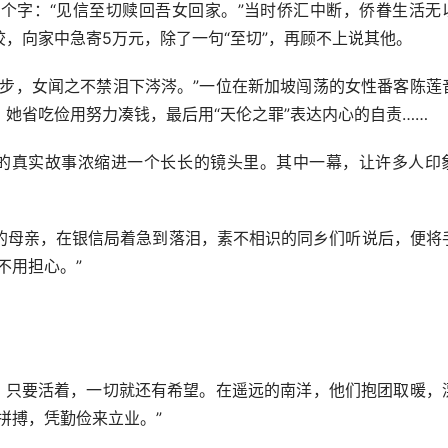
字：“见信至切赎回吾女回家。”当时侨汇中断，侨眷生活无
，向家中急寄5万元，除了一句“至切”，再顾不上说其他。
，女闻之不禁泪下涔涔。”一位在新加坡闯荡的女性番客陈莲
她省吃俭用努力凑钱，最后用“天伦之罪”表达内心的自责……
真实故事浓缩进一个长长的镜头里。其中一幕，让许多人印
母亲，在银信局着急到落泪，素不相识的同乡们听说后，便将
不用担心。”
只要活着，一切就还有希望。在遥远的南洋，他们抱团取暖，
拼搏，凭勤俭来立业。”