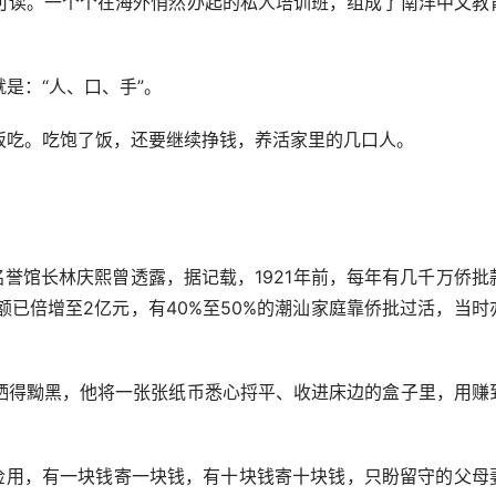
可读。一个个在海外悄然办起的私人培训班，组成了南洋中文教
：“人、口、手”。
吃。吃饱了饭，还要继续挣钱，养活家里的几口人。
誉馆长林庆熙曾透露，据记载，1921年前，每年有几千万侨批
额已倍增至2亿元，有40%至50%的潮汕家庭靠侨批过活，当时
得黝黑，他将一张张纸币悉心捋平、收进床边的盒子里，用赚
用，有一块钱寄一块钱，有十块钱寄十块钱，只盼留守的父母