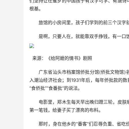
们坚持让在暹罗的中国孩子有汉字可学、有唐诗
根基。
旅馆的小房间里，孩子们学到的前三个汉字就是
是啊，只要人在，就能靠双手挣钱，有一口饭
来源：《给阿嬷的情书》剧照
广东省汕头市档案馆侨批分馆(侨批文物馆)名
入潮汕经济社会；到1931年后，每年侨批款的数
“食侨批”“食番批”的说法。
电影里，郑木生每天早出晚归蹬三轮，皮肤晒
第一笔钱，给妻子买了漂亮的布料。
那时，身在他乡的“番客”们忍辱负重、省吃俭