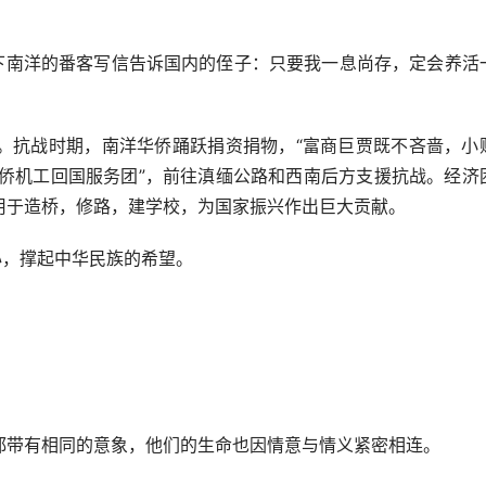
南洋的番客写信告诉国内的侄子：只要我一息尚存，定会养活
抗战时期，南洋华侨踊跃捐资捐物，“富商巨贾既不吝啬，小
洋华侨机工回国服务团”，前往滇缅公路和西南后方支援抗战。经济
用于造桥，修路，建学校，为国家振兴作出巨大贡献。
，撑起中华民族的希望。
带有相同的意象，他们的生命也因情意与情义紧密相连。