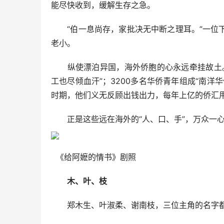
能尽快收到，缓解生存之急。
“伯一息尚存，家批决无中断之理耳。”一位下
老小。
纵使漂泊异国，海外侨胞的心永远牵挂故土。
工也尽倾血汗”；3200多名华侨青年组成“南
时期，他们义无反顾出钱出力，每年上亿的侨汇
正是这些远在海外的“人、口、手”，万众一心
《给阿嬷的情书》剧照
木、叶、枝
郑木生、叶淑柔、谢南枝，三位主角的名字都