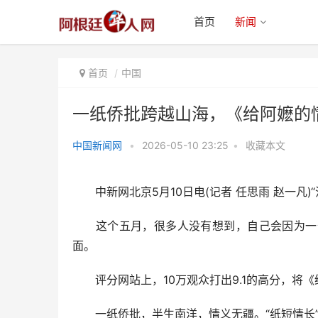
首页
新闻
首页
中国
一纸侨批跨越山海，《给阿嬷的
中国新闻网
•
2026-05-10 23:25
•
收藏本文
一纸侨批跨越山海，《给阿嬷的情
书》如何感动全网？
中新网北京5月10日电(记者 任思雨 赵一凡)
这个五月，很多人没有想到，自己会因为一部
面。
评分网站上，10万观众打出9.1的高分，将
一纸侨批，半生南洋，情义无疆。“纸短情长”