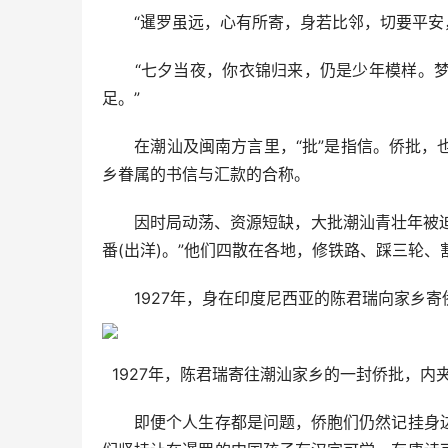
“暹罗虽远，心有所寄，身若比邻，切要平安，
“七夕当夜，你衣锦归来，仍是少年模样。梦
足。”
在潮汕及闽南方言里，“批”是指信。侨批，也
乡眷属的书信与汇款的合称。
因时局动荡、资源短缺，大批潮汕青壮年被迫背
番(出洋)。”他们四散在各地，修铁路、踩三轮
1927年，身在印度尼西亚的陈君瑞向家乡寄侨
1927年，陈君瑞寄往潮汕家乡的一封侨批，内夹
即便个人生存都是问题，侨胞们仍然记挂身边