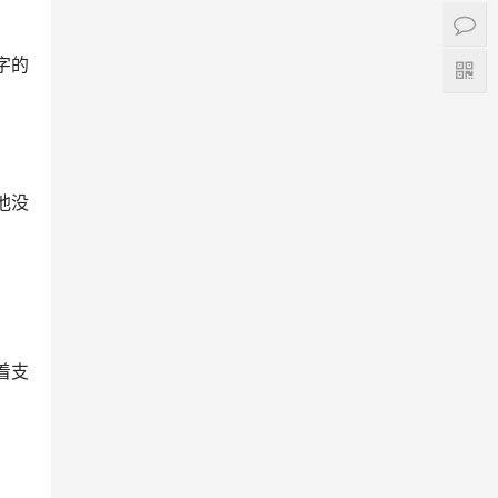
字的
他没
着支