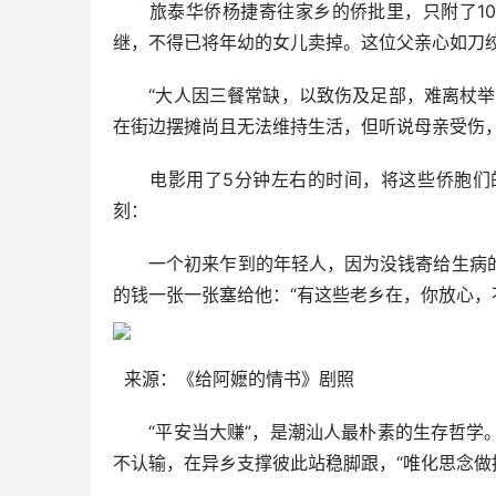
旅泰华侨杨捷寄往家乡的侨批里，只附了10个
继，不得已将年幼的女儿卖掉。这位父亲心如刀绞
“大人因三餐常缺，以致伤及足部，难离杖举步
在街边摆摊尚且无法维持生活，但听说母亲受伤，
电影用了5分钟左右的时间，将这些侨胞们的
刻：
一个初来乍到的年轻人，因为没钱寄给生病的
的钱一张一张塞给他：“有这些老乡在，你放心，
来源：《给阿嬷的情书》剧照
“平安当大赚”，是潮汕人最朴素的生存哲学。
不认输，在异乡支撑彼此站稳脚跟，“唯化思念做