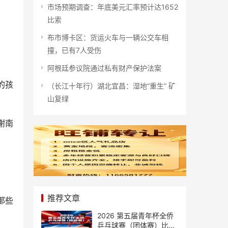
市场预期调查：年底美元汇率预计达1652
比索
布市博卡区：货运火车与一辆公交车相
撞，已有7人受伤
阿根廷参议院通过私有财产保护法案
的孩
（长江十年行）湖北宜昌：湿地“重生” 矿
山复绿
谢南
推荐文章
那些
2026 第五届青年杯全侨
乒乓球赛（团体赛）比赛