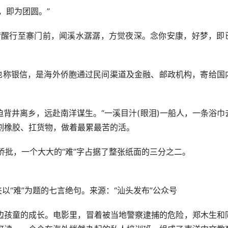
即为团圆。”
醒行至寨门前，闻溪水潺潺，方觉夜深。念你安康，好梦，即
称银信，是海外侨胞通过民间渠道及金融、邮政机构，寄给国
井离乡，远赴南洋谋生。“一溪目汁(眼泪)一船人，一条浴巾
、割橡胶、扛货物，做着最累最苦的活。
批，一个大大的“难”字占据了整张纸面的三分之二。
以“难”为题的七言绝句。来源：“汕头发布”公众号
孩童的成长。电影里，冒着被当地警察逮捕的危险，郑木生和