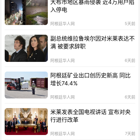
大布市地区暴雨侵袭 近4万用户陷
入停电
阿根廷华人网
5天前
副总统维拉鲁埃尔因对米莱表达不
满 被要求辞职
阿根廷华人网
6天前
阿根廷矿业出口创历史新高 同比
增长74.4%
阿根廷华人网
6天前
米莱发表全国电视讲话 宣布对央
行进行改革
阿根廷华人网
7天前