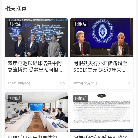
相关推荐
阿根廷
阿根廷
双鹿电池以足球搭建中阿
阿根廷央行外汇储备增至
交流桥梁:受邀出席阿根廷
500亿美元 达近7年来最
足协赞助商招待会！
高水平
2026年08月06日
0
2026年08月06日
0
阿根廷
阿根廷
阿根廷央行与中国续约
阿根廷政府回应巴西降级