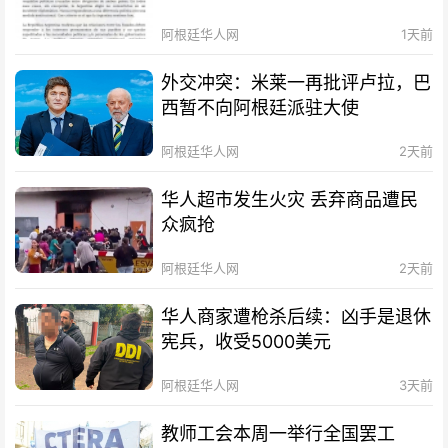
阿根廷华人网
1天前
外交冲突：米莱一再批评卢拉，巴
西暂不向阿根廷派驻大使
阿根廷华人网
2天前
华人超市发生火灾 丢弃商品遭民
众疯抢
阿根廷华人网
2天前
华人商家遭枪杀后续：凶手是退休
宪兵，收受5000美元
阿根廷华人网
3天前
教师工会本周一举行全国罢工