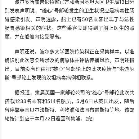
波尔多所属吉伦特省官方和新阿基坦大区卫生局13日分
别发表声明说，“雄心”号邮轮发生的卫生状况应是病毒性肠
胃感染引发。声明透露，船上已有50名乘客出现了与急性
肠胃感染相关的症状。这些乘客立即得到了船上医生的照
顾，并在船舱内接受隔离。
声明还说，波尔多大学医院传染科正在采集样本，以准
确识别此次感染所涉及的病原体并评估传播风险。声明还指
出，目前没有理由把“雄心”号邮轮上的此次疫情与“洪迪厄
斯”号邮轮上发现的汉坦病毒病例相联系。
据报道，隶属英国一家邮轮公司的“雄心”号邮轮此次共
搭载1233名乘客和514名船员，5月6日从英国出发，随后
曾停靠英国贝尔法斯特、利物浦和法国布雷斯特等地。该邮
轮按计划应于本月22日返回利物浦。(完)