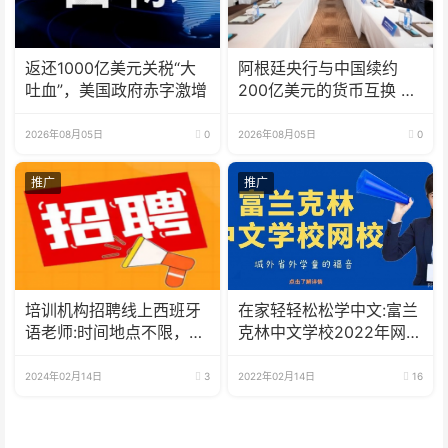
返还1000亿美元关税“大
阿根廷央行与中国续约
吐血”，美国政府赤字激增
200亿美元的货币互换 有
效期增至5年
2026年08月05日
0
2026年08月05日
0
推广
推广
培训机构招聘线上西班牙
在家轻轻松松学中文:富兰
语老师:时间地点不限，可
克林中文学校2022年网校
兼职可全职
招生啦
2024年02月14日
3
2022年02月14日
16