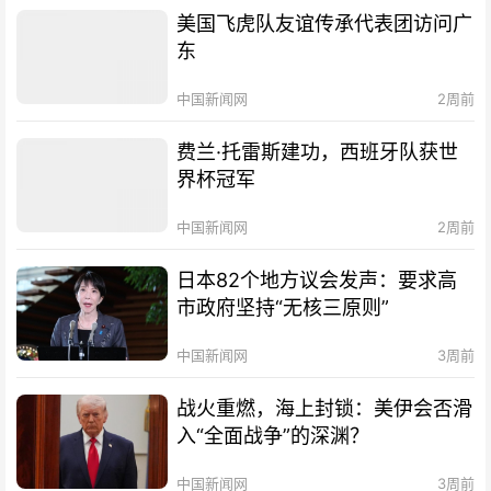
美国飞虎队友谊传承代表团访问广
东
中国新闻网
2周前
费兰·托雷斯建功，西班牙队获世
界杯冠军
中国新闻网
2周前
日本82个地方议会发声：要求高
市政府坚持“无核三原则”
中国新闻网
3周前
战火重燃，海上封锁：美伊会否滑
入“全面战争”的深渊？
中国新闻网
3周前