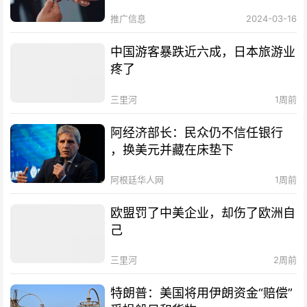
推广信息
2024-03-16
中国游客暴跌近六成，日本旅游业
疼了
三里河
1周前
阿经济部长：民众仍不信任银行
，换美元并藏在床垫下
阿根廷华人网
1周前
欧盟罚了中美企业，却伤了欧洲自
己
三里河
2周前
特朗普：美国将用伊朗资金“赔偿”