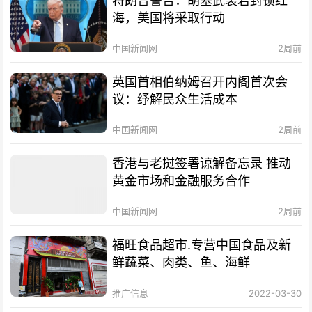
特朗普警告：胡塞武装若封锁红
海，美国将采取行动
中国新闻网
2周前
英国首相伯纳姆召开内阁首次会
议：纾解民众生活成本
中国新闻网
2周前
香港与老挝签署谅解备忘录 推动
黄金市场和金融服务合作
中国新闻网
2周前
福旺食品超市.专营中国食品及新
鲜蔬菜、肉类、鱼、海鲜
推广信息
2022-03-30