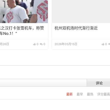
”陈之汉打卡张雪机车，称赞
杭州双机场时代渐行渐近
车No.1！”
5月26日
0
0
2026年05月15日
0
评论
最新
最早
最热
评分最高