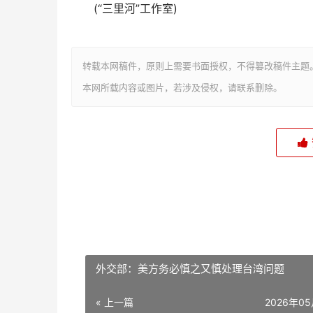
(“三里河”工作室)
转载本网稿件，原则上需要书面授权，不得篡改稿件主题
本网所载内容或图片，若涉及侵权，请联系删除。
外交部：美方务必慎之又慎处理台湾问题
« 上一篇
2026年0