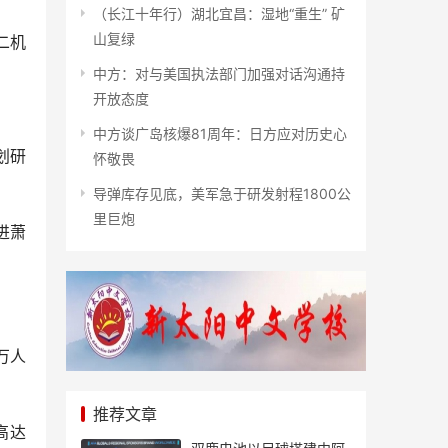
（长江十年行）湖北宜昌：湿地“重生” 矿
山复绿
二机
中方：对与美国执法部门加强对话沟通持
开放态度
中方谈广岛核爆81周年：日方应对历史心
划研
怀敬畏
导弹库存见底，美军急于研发射程1800公
里巨炮
进萧
万人
推荐文章
高达