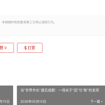
。本网随时有权要求第三方停止侵权行为。
赞
打赏
0
当“世界市长”遇见成都：一场关于“旧”与“新”的发现
5月15日
2026年05月15日
下一篇 »