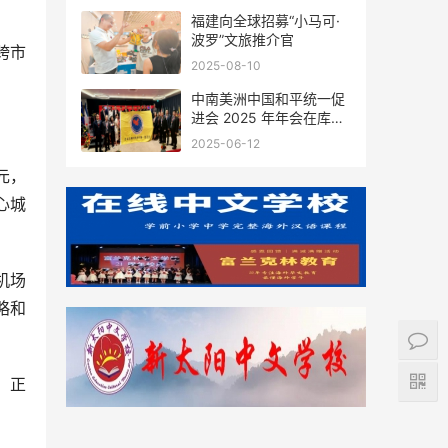
福建向全球招募“小马可·
波罗”文旅推介官
跨市
2025-08-10
中南美洲中国和平统一促
进会 2025 年年会在库拉
索圆满举行，共绘反“独”
2025-06-12
促统宏伟蓝图
元，
心城
机场
略和
，正