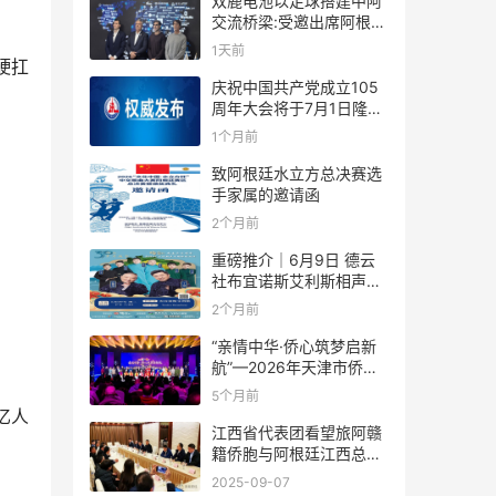
双鹿电池以足球搭建中阿
交流桥梁:受邀出席阿根廷
足协赞助商招待会！
1天前
硬扛
庆祝中国共产党成立105
周年大会将于7月1日隆重
举行
1个月前
致阿根廷水立方总决赛选
手家属的邀请函
2个月前
重磅推介｜6月9日 德云
社布宜诺斯艾利斯相声专
场！国风曲艺邂逅南美风
2个月前
情，多元文化狂欢全城集
结！
“亲情中华·侨心筑梦启新
航”—2026年天津市侨界
新春联谊活动成功举办
5个月前
亿人
江西省代表团看望旅阿赣
籍侨胞与阿根廷江西总商
会座谈
2025-09-07