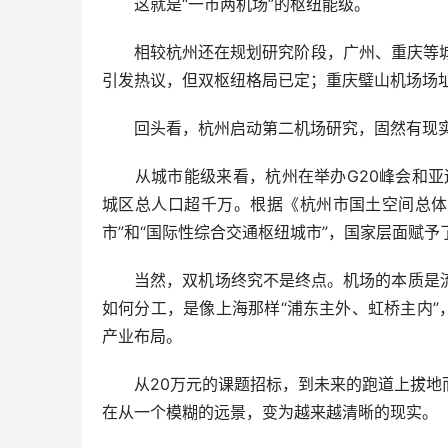
这就是“一市两机场”的枢纽能级。
相较杭州还在规划研究阶段，广州、重庆等城市
引发热议，但双枢纽格局已定；重庆璧山机场场址
回头看，杭州启动第二机场研究，固然有现实
从城市能级来看，杭州在举办G20峰会和亚运会
城区总人口超千万。根据《杭州市国土空间总体规划
市”和“国际性综合交通枢纽城市”，国家层面赋
当然，双机场终究不是终点。机场的本质是流
如何分工，是像上海那样“浦东主外、虹桥主内”
产业布局。
从20万元的课题招标，到未来的跑道上拔地而
在从一个模糊的远景，变为越来越清晰的现实。