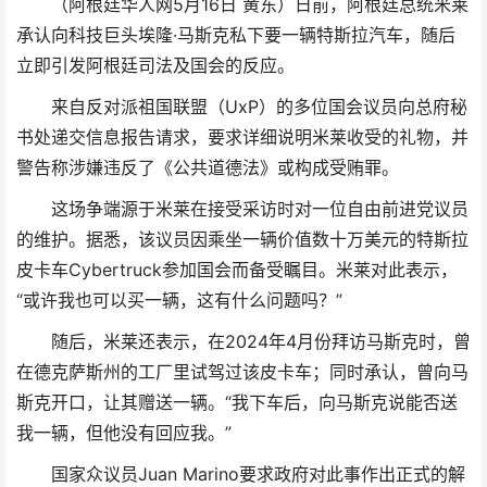
（阿根廷华人网5月16日 黄东）日前，阿根廷总统米莱
承认向科技巨头埃隆·马斯克私下要一辆特斯拉汽车，随后
立即引发阿根廷司法及国会的反应。
来自反对派祖国联盟（UxP）的多位国会议员向总府秘
书处递交信息报告请求，要求详细说明米莱收受的礼物，并
警告称涉嫌违反了《公共道德法》或构成受贿罪。
这场争端源于米莱在接受采访时对一位自由前进党议员
的维护。据悉，该议员因乘坐一辆价值数十万美元的特斯拉
皮卡车Cybertruck参加国会而备受瞩目。米莱对此表示，
“或许我也可以买一辆，这有什么问题吗？”
随后，米莱还表示，在2024年4月份拜访马斯克时，曾
在德克萨斯州的工厂里试驾过该皮卡车；同时承认，曾向马
斯克开口，让其赠送一辆。“我下车后，向马斯克说能否送
我一辆，但他没有回应我。”
国家众议员Juan Marino要求政府对此事作出正式的解