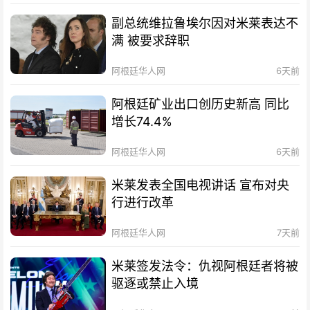
副总统维拉鲁埃尔因对米莱表达不
满 被要求辞职
阿根廷华人网
6天前
阿根廷矿业出口创历史新高 同比
增长74.4%
阿根廷华人网
6天前
米莱发表全国电视讲话 宣布对央
行进行改革
阿根廷华人网
7天前
米莱签发法令：仇视阿根廷者将被
驱逐或禁止入境