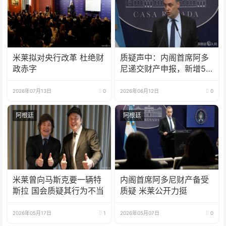
米莱拟对央行改革 杜绝财
质疑声中：内阁首席阿多
政赤字
尼递交财产申报，新增50
万美元
2026年07月13日
0
2026年06月12日
0
阿根廷
阿根廷
米莱曾向马斯克要一辆特
内阁首席阿多尼财产备受
斯拉 国会质疑其行为不当
质疑 米莱公开力挺
2026年05月17日
1
2026年05月07日
0