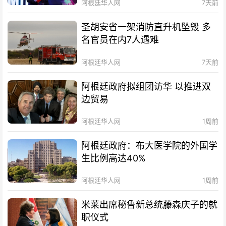
阿根廷华人网
7天前
圣胡安省一架消防直升机坠毁 多
名官员在内7人遇难
阿根廷华人网
7天前
阿根廷政府拟组团访华 以推进双
边贸易
阿根廷华人网
1周前
阿根廷政府：布大医学院的外国学
生比例高达40%
阿根廷华人网
1周前
米莱出席秘鲁新总统藤森庆子的就
职仪式