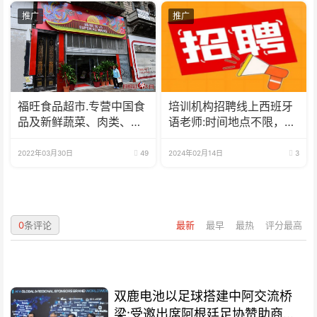
推广
推广
福旺食品超市.专营中国食
培训机构招聘线上西班牙
品及新鲜蔬菜、肉类、
语老师:时间地点不限，可
鱼、海鲜
兼职可全职
2022年03月30日
49
2024年02月14日
3
0
条评论
最新
最早
最热
评分最高
双鹿电池以足球搭建中阿交流桥
梁:受邀出席阿根廷足协赞助商招