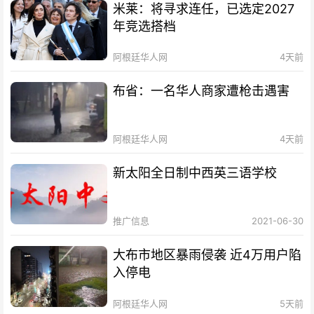
米莱：将寻求连任，已选定2027
年竞选搭档
阿根廷华人网
4天前
布省：一名华人商家遭枪击遇害
阿根廷华人网
4天前
新太阳全日制中西英三语学校
推广信息
2021-06-30
大布市地区暴雨侵袭 近4万用户陷
入停电
阿根廷华人网
5天前