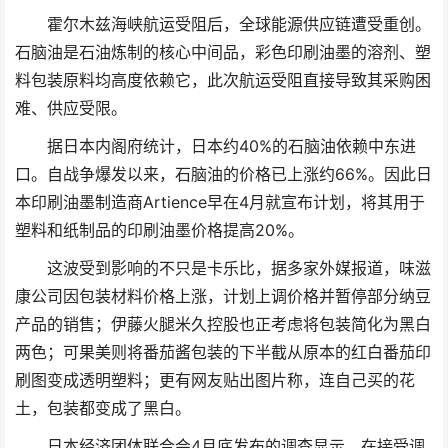
霍尔木兹海峡航运受阻后，全球能源供应链遭受重创。
石脑油是石油炼制的核心中间品，彩色印刷油墨的溶剂、塑
料包装原料均高度依赖它，此次航运受阻直接导致其采购困
难、供应受限。
据日本内阁府统计，日本约40%的石脑油依赖中东进
口。自战争爆发以来，石脑油的价格已上涨约66%。因此日
本印刷油墨制造商Artience早在4月就宣布计划，将其用于
塑料和纸制品的印刷油墨价格提高20%。
这波受到影响的不只是卡乐比，据多家外媒报道，味滋
康公司因包装材料价格上涨，计划上调价格并暂停部分纳豆
产品的销售；伊藤火腿米久控股也正考虑将包装简化为黑白
两色；可果美则将番茄酱包装的下半截从原本的红白番茄印
刷图变成透明塑料；更有网友贴出图片称，连自己买的花
土，包装都变成了黑白。
日本经济团体联合会4月底发布的调查显示，在接受调