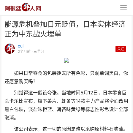
能源危机叠加日元贬值，日本实体经济
正为中东战火埋单
cui
关注
2个月前
· 三里河
能源危机叠加日元贬值，日本实体
如果日常零食的包装褪去所有色彩，只剩单调黑白，你
经济正为中东战火埋单
还愿意购买吗？
别觉得这一假设夸张。当地时间5月12日，日本零食巨
头卡乐比宣布，旗下薯片、虾条等14款主力产品将全面改用
黑白包装，淡盐味橙蓝、海苔味黄绿等标志性彩色设计全部
取消。
该公司表示，这一切的原因是难以采购原材料石脑油。