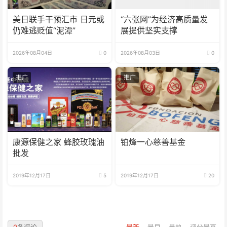
美日联手干预汇市 日元或
“六张网”为经济高质量发
仍难逃贬值“泥潭”
展提供坚实支撑
2026年08月04日
0
2026年08月03日
0
推广
推广
康源保健之家 蜂胶玫瑰油
铂烽一心慈善基金
批发
2019年12月17日
5
2019年12月17日
20