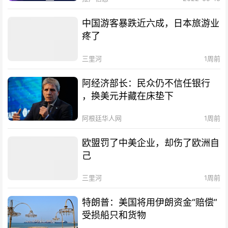
中国游客暴跌近六成，日本旅游业
疼了
三里河
1周前
阿经济部长：民众仍不信任银行
，换美元并藏在床垫下
阿根廷华人网
1周前
欧盟罚了中美企业，却伤了欧洲自
己
三里河
1周前
特朗普：美国将用伊朗资金“赔偿”
受损船只和货物