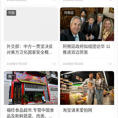
中国
阿根廷
外交部：中方一贯坚决反
阿根廷政府拟组团访华 以
对美方泛化国家安全概念
推进双边贸易
打压中国企业
2026年07月29日
0
2026年07月29日
0
推广
推广
福旺食品超市.专营中国食
淘宝请来爱拍网
品及新鲜蔬菜、肉类、