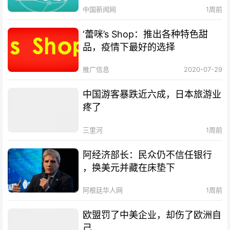
中国新闻网
1周前
‘蕾咪’s Shop：推出各种特色甜
品，疫情下最好的选择
推广信息
2020-07-29
中国游客暴跌近六成，日本旅游业
疼了
三里河
1周前
阿经济部长：民众仍不信任银行
，换美元并藏在床垫下
阿根廷华人网
1周前
欧盟罚了中美企业，却伤了欧洲自
己