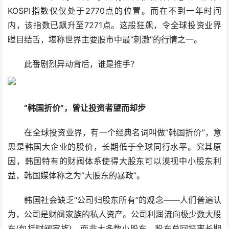
KOSPI指数仅仅处于2770点的位置。而在不到一年时间
内，该指数已飙升至7271点。这般狂飙，令全球投资业界
瞠目结舌，堪称世界主要股市中最“刺激”的行情之一。
此番剧烈异动背后，谁是推手？
“韩国折价”，曾让投资者望而却步
在全球投资业界，有一个经典名词叫做“韩国折价”，意
思是韩国大企业的股价，长期低于全球同行水平。究其原
因，韩国特有的财阀体系使得大股东可以漠视中小股东利
益，韩国媒体称之为“大股东的暴政”。
韩国社会缺乏“公司归股东所有”的观念——人们普遍认
为，公司是财阀家族的私人资产。公司利润流向极少数大股
东(包括财阀家族)，而非大多数小股东，股东总回报率长期