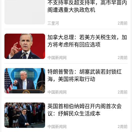
不支持率反超支持率，高市早苗内
阁遭遇重大执政危机
三里河
2周前
加拿大总理：若美方关税生效，加
方将考虑所有回应选项
中国新闻网
2周前
特朗普警告：胡塞武装若封锁红
海，美国将采取行动
中国新闻网
2周前
英国首相伯纳姆召开内阁首次会
议：纾解民众生活成本
中国新闻网
2周前