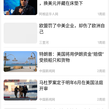
，换美元并藏在床垫下
阿根廷华人网
1周前
欧盟罚了中美企业，却伤了欧洲自
己
三里河
1周前
特朗普：美国将用伊朗资金“赔偿”
受损船只和货物
中国新闻网
2周前
马杜罗案定于明年6月在美国法庭
开审
中国新闻网
2周前