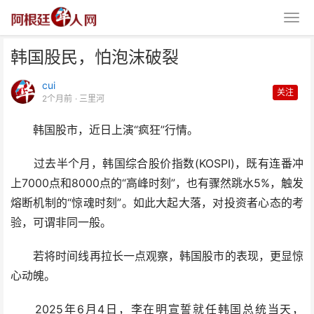
韩国股民，怕泡沫破裂
cui
关注
2个月前
· 三里河
韩国股市，近日上演“疯狂”行情。
韩国股民，怕泡沫破裂
过去半个月，韩国综合股价指数(KOSPI)，既有连番冲
上7000点和8000点的“高峰时刻”，也有骤然跳水5%，触发
熔断机制的“惊魂时刻”。如此大起大落，对投资者心态的考
验，可谓非同一般。
若将时间线再拉长一点观察，韩国股市的表现，更显惊
心动魄。
2025年6月4日，李在明宣誓就任韩国总统当天，