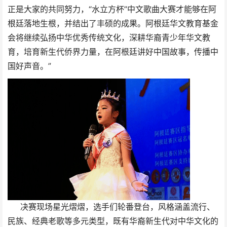
正是大家的共同努力，“水立方杯”中文歌曲大赛才能够在阿
根廷落地生根，并结出了丰硕的成果。阿根廷华⽂教育基⾦
会将继续弘扬中华优秀传统⽂化，深耕华裔⻘少年华⽂教
育，培育新⽣代侨界⼒量，在阿根廷讲好中国故事，传播中
国好声⾳。”
决赛现场星光熠熠，选手们轮番登台，风格涵盖流行、
民族、经典老歌等多元类型，既有华裔新生代对中华文化的