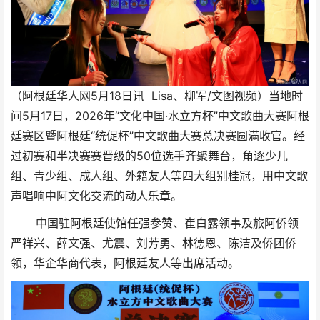
（阿根廷华人网5月18日讯 Lisa、柳军/文图视频）当地时
间5月17日，2026年“文化中国·水立方杯”中文歌曲大赛阿根
廷赛区暨阿根廷“统促杯”中文歌曲大赛总决赛圆满收官。经
过初赛和半决赛赛晋级的50位选手齐聚舞台，角逐少儿
组、青少组、成人组、外籍友人等四大组别桂冠，用中文歌
声唱响中阿文化交流的动人乐章。
中国驻阿根廷使馆任强参赞、崔白露领事及旅阿侨领
严祥兴、薛文强、尤震、刘芳勇
、林德恩
、
陈洁
及侨团侨
领，华企华商代表，阿根廷友人等出席活动。