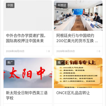
中国
阿根廷
中外合作办学提速扩围，
阿根廷央行与中国续约
国际高校押注中国未来
200亿美元的货币互换 有
效期增至5年
2026年08月05日
0
2026年08月05日
0
推广
推广
新太阳全日制中西英三语
ONCE区礼品店转让
学校