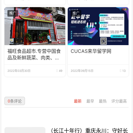
推广
推广
福旺食品超市.专营中国食
CUCAS来华留学网
品及新鲜蔬菜、肉类、
鱼、海鲜
2022年03月30日
49
2022年09月15日
13
0
条评论
最新
最早
最热
评分最高
（长江十年行）重庆永川：守好长