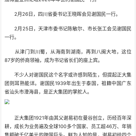
2月26日，四川省委书记王晓晖会见谢国民一行。
2月25日，天津市委书记陈敏尔、市长张工会见谢国民
一行。
从津门到川蜀，从海南到湖南，再到八闽大地，这位
87岁的侨商领袖，成为书记省长们的座上宾。
不少人对谢国民这个名字或许感到陌生，但提起正大集
团则耳熟能详。谢国民1939年出生于泰国，祖籍中国广东
省汕头市澄海县，是正大集团的掌舵人。
正大集团1921年由其父谢易初在曼谷创立，历经百年深
耕，成长为业务遍及全球100多个国家、员工超46万、年销
售额破千亿美元的跨国巨头。鲜为人知的是，谢易初给四个