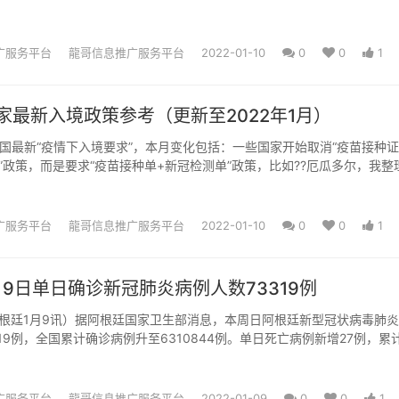
.
广服务平台
龍哥信息推广服务平台
2022-01-10
0
0
1
家最新入境政策参考（更新至2022年1月）
2国最新“疫情下入境要求”，本月变化包括：一些国家开始取消“疫苗接种
”政策，而是要求“疫苗接种单+新冠检测单”政策，比如??厄瓜多尔，我整
版本如下：我...
广服务平台
龍哥信息推广服务平台
2022-01-10
0
0
1
月9日单日确诊新冠肺炎病例人数73319例
根廷1月9讯）据阿根廷国家卫生部消息，本周日阿根廷新型冠状病毒肺
319例，全国累计确诊病例升至6310844例。单日死亡病例新增27例，累
492例。赞...
广服务平台
龍哥信息推广服务平台
2022-01-09
0
0
1