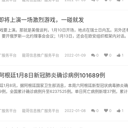
即将上演一场激烈游戏，一碰就发
戏要上演。那就是美俄谈判，1月10日开场，地点在瑞士日内瓦。另外还
日，要开俄罗斯—北约理事会会议；1月13日，还会在欧安组织框架内对话
上的事，虚虚实实，有...
广服务平台
龍哥信息推广服务平台
2022-01-09
0
0
1
阿根廷1月8日新冠肺炎确诊病例101689例
廷1月8讯，据阿根廷国家卫生部消息，本周六阿根廷新型冠状病毒肺炎
89例，全国累计确诊病例升至6237525例。单日死亡病例新增37例，累
465例。
广服务平台
龍哥信息推广服务平台
2022-01-08
0
0
1