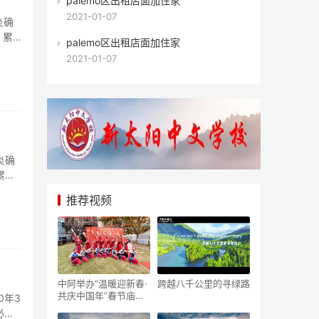
palemo区出租店面加住家
2021-01-07
炎确
，累
palemo区出租店面加住家
2021-01-07
炎确
累计
推荐视频
中阿举办“温暖迎新春·
跨越八千公里的寻绿路
共庆中国年”春节庙会
0年3
隆重举行
必须