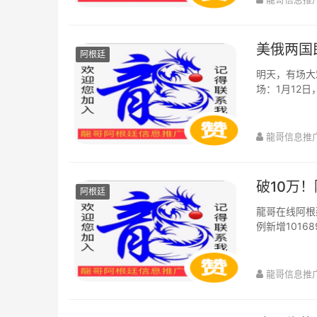
美俄两国
阿根廷
明天，有场大
场：1月12
直在说，国际
龍哥信息推
破10万！
阿根廷
龍哥在线阿根
例新增1016
病例升至117
龍哥信息推