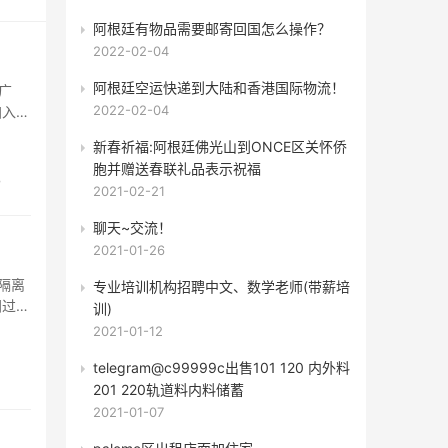
阿根廷有物品需要邮寄回国怎么操作？
2022-02-04
阿根廷空运快递到大陆和香港国际物流！
广
2022-02-04
加入群
新春祈福:阿根廷佛光山到ONCE区关怀侨
胞并赠送春联礼品表示祝福
3
2021-02-21
聊天~交流！
2021-01-26
隔离
专业培训机构​招聘中文、数学老师(带薪培
间过期
训)
2021-01-12
telegram@c99999c出售101 120 内外料
201 220轨道料内料储蓄
2021-01-07