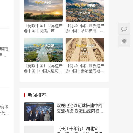
【何以中国】世界遗产
【何以中国】世界遗产
@中国丨良渚古城
@中国丨哈尼梯田：世
外桃源藏着科技密码
证明取
理的
【何以中国】世界遗产
【何以中国】世界遗产
@中国丨中国大运河因
@中国丨秦始皇的地下
何成为流动的国家记
军团究竟藏着多少秘
忆？
密？
新闻推荐
双鹿电池以足球搭建中阿
炎确诊
交流桥梁:受邀出席阿根廷
计死
足协赞助商招待会！
（长江十年行）湖北宜