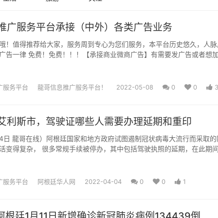
推广服务平台承接（中外）各类广告业务
哦！值得推荐给大家，服务周到专心为您们服务，本平台历史悠久，人脉
广告一律 免费！免费！！！【承接商业微商广告】有需要发广告或者想
入龍哥平台，征婚平台，各种信...
广服务平台
龍哥信息推广服务平台！
2022-05-08
0
0
艾利斯市，驾驶证哪些人需要办理延期和重印
4月4日 龍哥在线）阿根廷国家和地方政府试图遏制冠状病毒大流行而采取的
活变得复杂， 很多常规手续被停办，其中包括驾驶执照的延期，在此期
在系统中自动将其有效...
广服务平台
阿根廷华人网
2022-04-04
0
0
1
阿根廷1月11日新增确诊新冠肺炎病例134439倒