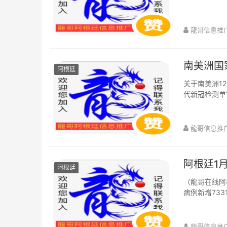
申请打印新的..
龍哥信息推
南美洲国
阿根廷
关于南美洲1
代新冠检测单
2022年1月初
龍哥信息推
阿根廷1
阿根廷
（龍哥在线阿
病例新增73
亡病例升至117
龍哥信息推