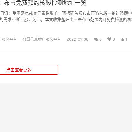
：布市免费预约核酸检测地址一览
3日讯：受奥密克戎变异毒株影响，阿根廷首都布市正陷入新一轮的恐慌
的需求不断上涨，为此，本文收集整理出一些布市范围内可免费检测的机
建议，凡与阳性感染者有过密...
广服务平台
龍哥信息推广服务平台
2022-01-08
0
0
1
点击查看更多