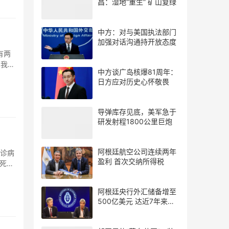
昌：湿地“重生” 矿山复绿
中方：对与美国执法部门
加强对话沟通持开放态度
有两
。我一
中方谈广岛核爆81周年：
日方应对历史心怀敬畏
导弹库存见底，美军急于
研发射程1800公里巨炮
阿根廷航空公司连续两年
确诊病
盈利 首次交纳所得税
计死亡
阿根廷央行外汇储备增至
500亿美元 达近7年来最
高水平