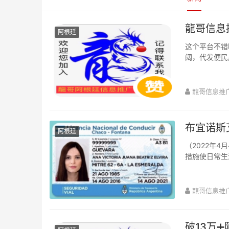
龍哥信息
阿根廷
这个平台不错
阔，代发便民
的朋友们，加
龍哥信息推
布宜诺斯
阿根廷
（2022年
措施使日常生
的驾驶执照，
龍哥信息推
破13万➕