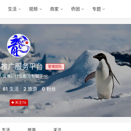
生活
视频
商家
侨团
专题
息推广服务平台
管理团队
人很懒，什么都没有留下～
61
生活
2
旅游
0
粉丝
关注TA
生活
旅游
关注