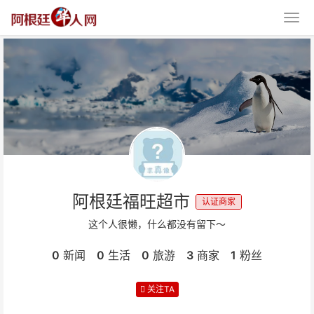
阿根廷福旺超市
认证商家
这个人很懒，什么都没有留下～
0
新闻
0
生活
0
旅游
3
商家
1
粉丝
关注TA