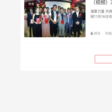
（视频）
侨务
凝聚力量 共商
网11月18日讯 /柳军/文图视频）昨晚，阿根廷阿中基尔梅斯华人超市商会成立庆典在布
家大酒店举行。
柳军
阿根