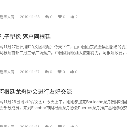
...
廷华人网
2019-11-28
0
0
2
孔子塑像 落户阿根廷
网11月27日讯 柳军/文图视频）今天下午，由中国山东黄金集团捐赠的孔
阿根廷首都二月三号广场落户。中国驻阿根廷大使邹肖力，阿根廷政要，
布市议会部分议员，山东...
廷华人网
2019-11-27
0
0
0
阿根廷龙舟协会进行友好交流
上午，刚刚参加完Bariloche龙舟赛即将回国的
部分成员，来到Escobar市阿根廷龙舟协会Puertos龙舟推广基地参观
廷华人网
2019-11-26
0
0
0