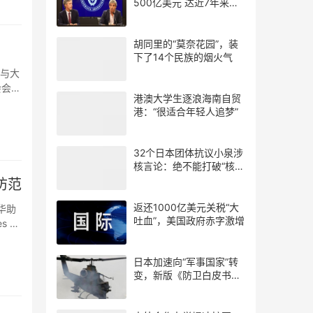
500亿美元 达近7年来最
高水平
胡同里的“莫奈花园”，装
下了14个民族的烟火气
，与大
港澳大学生逐浪海南自贸
港：“很适合年轻人追梦”
32个日本团体抗议小泉涉
核言论：绝不能打破“核武
器禁忌”
防范
返还1000亿美元关税“大
吐血”，美国政府赤字激增
 de
日本加速向“军事国家”转
变，新版《防卫白皮书》
释放危险信号