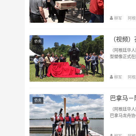
茶等食品来到当
柳军
阿根
（视频）
侨务
（阿根廷华人
型塑像正式在
议员袁建平，
柳军
阿根
巴拿马－
侨务
（阿根廷华人网11月26日讯 柳军/文图）今天
巴拿马龙舟协会
双方就进...
柳军
阿根