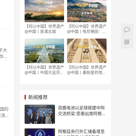
【何以中国】世界遗产
【何以中国】世界遗产
@中国丨良渚古城
@中国丨哈尼梯田：世
外桃源藏着科技密码
子大
华人
【何以中国】世界遗产
【何以中国】世界遗产
@中国丨中国大运河因
@中国丨秦始皇的地下
何成为流动的国家记
军团究竟藏着多少秘
忆？
密？
新闻推荐
双鹿电池以足球搭建中阿
交流桥梁:受邀出席阿根廷
交流。
足协赞助商招待会！
阿根廷央行外汇储备增至