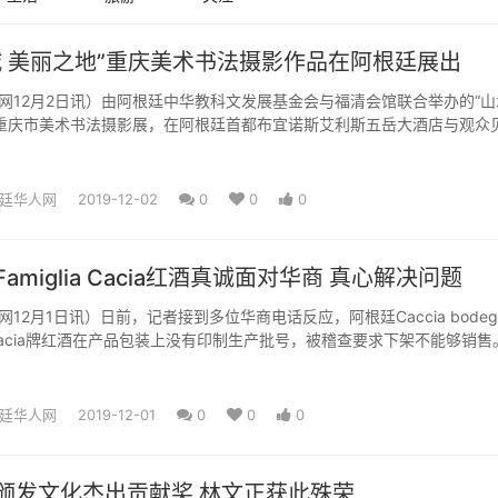
城 美丽之地”重庆美术书法摄影作品在阿根廷展出
网12月2日讯）由阿根廷中华教科文发展基金会与福清会馆联合举办的“山
”重庆市美术书法摄影展，在阿根廷首都布宜诺斯艾利斯五岳大酒店与观众
使馆陈志军领事，重庆市文...
廷华人网
2019-12-02
0
0
0
amiglia Cacia红酒真诚面对华商 真心解决问题
12月1日讯）日前，记者接到多位华商电话反应，阿根廷Caccia bodeg
ia Cacia牌红酒在产品包装上没有印制生产批号，被稽查要求下架不能够销售
廷华人网
2019-12-01
0
0
0
颁发文化杰出贡献奖 林文正获此殊荣