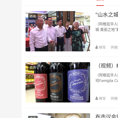
“山水之
侨务
（阿根廷华人
城 美丽之地
面。中国驻阿
柳军
阿根
（视频）F
侨务
（阿根廷华人网
司Famigl
此，华人网...
柳军
阿根
布市议会