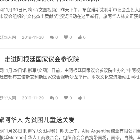
频）昨天下午，布宜诺斯艾利斯市议会金色大厅灯
市议会组织的“文化杰出贡献奖”颁奖活动在这里举行，旅阿华人林文正获
廷国家电台播音员，...
廷华人网
2019-11-30
0
0
0
：走进阿根廷国家议会参议院
日前，由阿根廷国家议会参议院主办的“中阿视听”
廷首都布宜诺斯艾利斯国家议会视听沙龙举行。本次文化交流活动由阿根
中国中央电视台，中...
廷华人网
2019-11-29
0
0
1
旅阿华人 为贫困儿童送关爱
天上午，Alta Argentina糖业有限公司董事
根廷Moreno市华人工商联合会，组织商会会员携带面粉，面条，白糖，