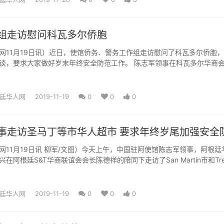
组走访慰问科瓦多尔侨胞
网11月19日讯）近日，使馆侨务、警务工作组走访慰问了科瓦多尔侨胞
求大家做好岁末年终安全防范工作。 陈志军领事在科瓦多尔华商会会长
心主任陈兰等侨...
廷华人网
2019-11-19
0
0
0
事走访圣马丁等市华人超市 要求年终岁尾加强安全
今天上午，中国驻阿使馆陈志军领事，阿根廷华助
在阿根廷S&T华商联谊会会长陈德祥的陪同下走访了San Martín市和Tres
廷华人网
2019-11-19
0
0
0