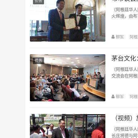
侨务
（阿根廷华人网11月30日讯 柳军/文图视
火辉煌，由布
荣。做为阿根
柳军
阿根
茅台文化
侨务
（阿根廷华人网11月29日讯 柳军/文图）
交流会在阿根
播电视总局，
柳军
阿根
（视频）
侨务
（阿根廷华人网11月28日讯 柳军/文图视频）昨
长庄将德与阿