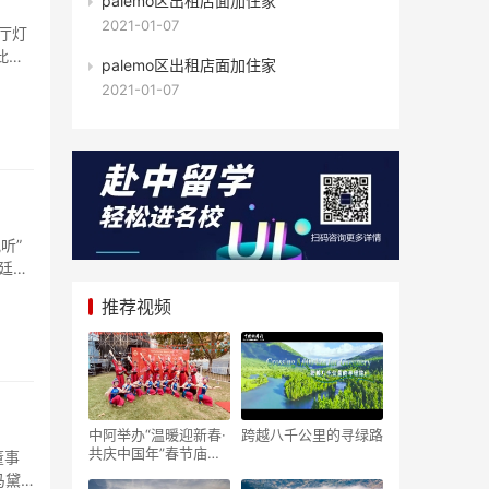
palemo区出租店面加住家
2021-01-07
此殊
palemo区出租店面加住家
2021-01-07
廷广
推荐视频
中阿举办“温暖迎新春·
跨越八千公里的寻绿路
共庆中国年”春节庙会
隆重举行
马黛