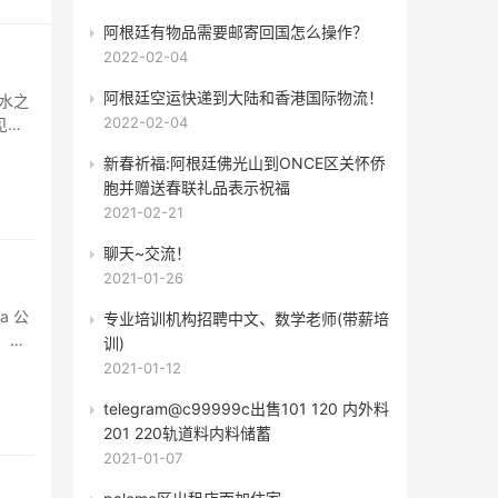
阿根廷有物品需要邮寄回国怎么操作？
2022-02-04
阿根廷空运快递到大陆和香港国际物流！
水之
2022-02-04
见
新春祈福:阿根廷佛光山到ONCE区关怀侨
胞并赠送春联礼品表示祝福
2021-02-21
聊天~交流！
2021-01-26
a 公
专业培训机构​招聘中文、数学老师(带薪培
。为
训)
2021-01-12
telegram@c99999c出售101 120 内外料
201 220轨道料内料储蓄
2021-01-07