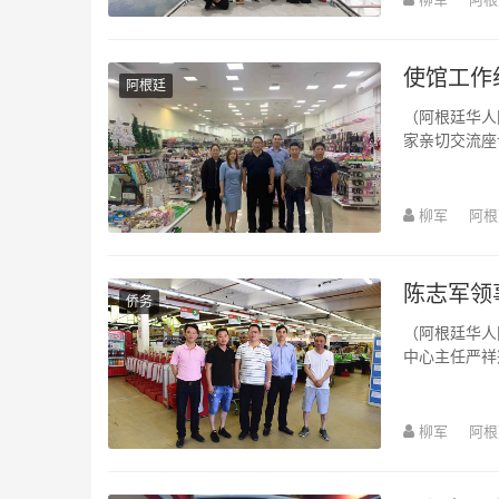
使馆工作
阿根廷
（阿根廷华人
家亲切交流座谈，要
林坚、华助分中
柳军
阿根
陈志军领
侨务
（阿根廷华人网11月19日讯 柳军/文图）
中心主任严祥兴
Febre...
柳军
阿根