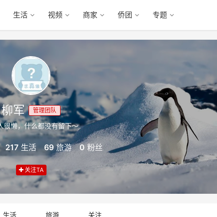
生活
视频
商家
侨团
专题
柳军
管理团队
人很懒，什么都没有留下～
217
生活
69
旅游
0
粉丝
关注TA
生活
旅游
关注