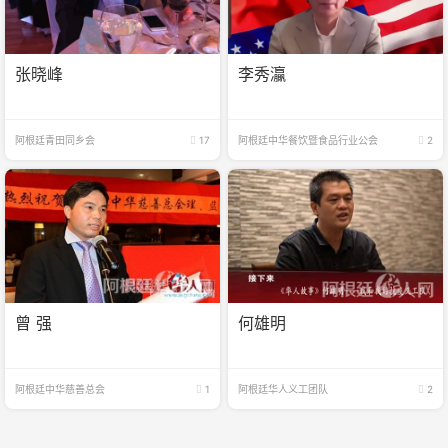
张晓峰
李秀灜
阿根廷青田同乡会
17
阿根廷中华餐饮暨食品行业公会
2
曾 强
何雄明
阿根廷中华慈善总会
1
阿根廷华人义工团队
2