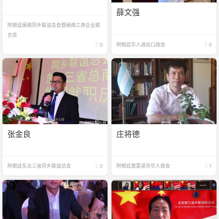
薛文强
阿根廷闽南同乡联谊总会暨闽南工商企业联
合会
0
阿根廷华人进出口商会
0
张金良
庄将德
阿根廷东北三省同乡联谊总会
0
阿根廷莫雷诺市华人商会
1