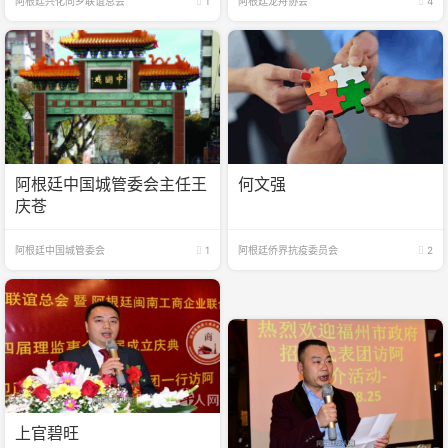
阿根廷兴化同乡联谊总会
1
阿根廷龙舟协会
4
阿根廷中国城管委会主任王
何文强
庆苍
阿根廷中国城管委会
1
阿根廷侨界抗疫委员会
2
上官碧旺