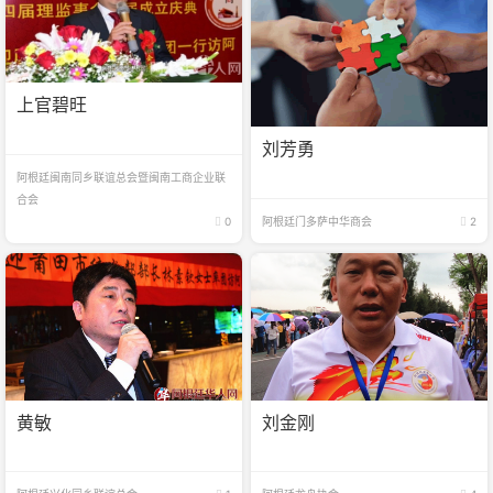
上官碧旺
刘芳勇
阿根廷闽南同乡联谊总会暨闽南工商企业联
合会
0
阿根廷门多萨中华商会
2
黄敏
刘金刚