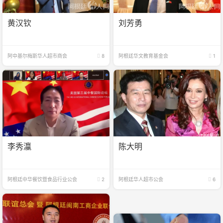
黄汉钦
刘芳勇
阿中基尔梅斯华人超市商会
8
阿根廷华文教育基金会
1
李秀灜
陈大明
阿根廷中华餐饮暨食品行业公会
2
阿根廷华人超市公会
6