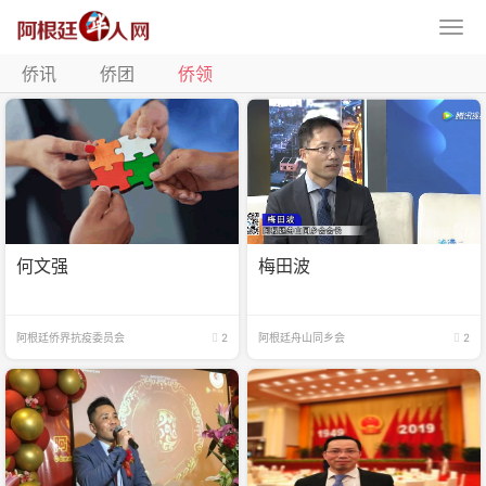
侨讯
侨团
侨领
何文强
梅田波
阿根廷侨界抗疫委员会
2
阿根廷舟山同乡会
2