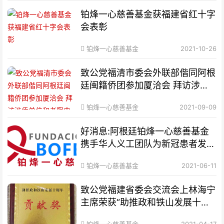
铂烽一心慈善基金获福建省红十字
会表彰
铂烽一心慈善基金
2021-10-26
致公党福清市委会外联部偕同阿根
廷闽籍侨团参加厦洽会 拜访涉侨
单位和考察中阿合作项目
铂烽一心慈善基金
2021-09-09
好消息:阿根廷铂烽一心慈善基金
携手华人义工团队为新冠患者发放
连花清瘟胶囊
铂烽一心慈善基金
2021-06-11
​致公党福建省委会交流会上林海宁
主席荣获“助推政和铁山发展十周
年贡献奖”