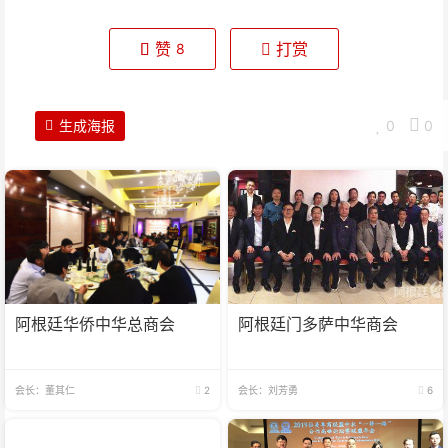
赞
打赏
8
生成海报
0
0
阿根廷华侨中华总商会
阿根廷门多萨中华商会
会长：董其仁
2
会长：刘芳勇
6