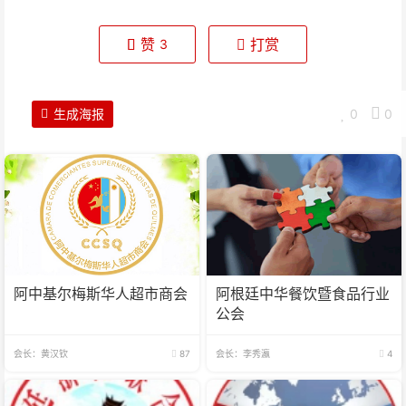
赞
打赏
3
生成海报
0
0
阿中基尔梅斯华人超市商会
阿根廷中华餐饮暨食品行业
公会
会长：黄汉钦
87
会长：李秀瀛
4