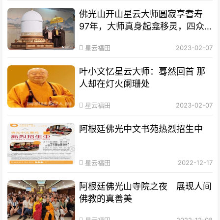
佛光山开山星云大师圆寂享耆寿
97年，大师真身起龛移灵，四众
弟子夹道跪迎
星云福田
2023-02-07
叶小文忆星云大师：蓦然回首 那
人却在灯火阑珊处
星云福田
2023-02-07
阿根廷佛光中文书苑热烈招生中
星云福田
2022-12-17
阿根廷佛光山寺院之夜 展现人间
佛教的真善美