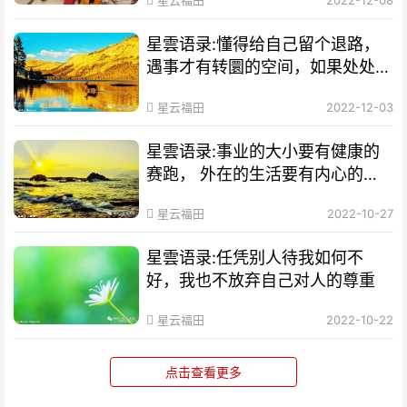
星云福田
2022-12-08
星雲语录:懂得给自己留个退路，
遇事才有转圜的空间，如果处处将
自己限定，则走不出自设的死胡
星云福田
2022-12-03
同。
星雲语录:事业的大小要有健康的
赛跑， 外在的生活要有内心的享
受
星云福田
2022-10-27
星雲语录:任凭别人待我如何不
好，我也不放弃自己对人的尊重
星云福田
2022-10-22
点击查看更多