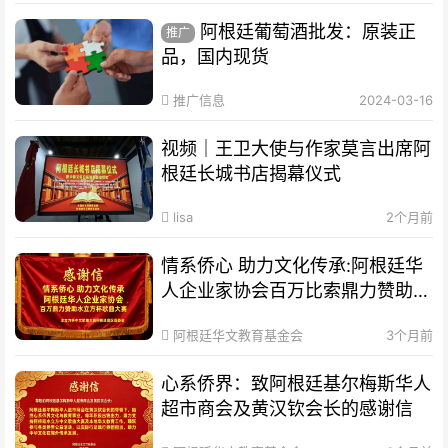
阿根廷葡萄酒批发：原装正
推广
品，国内现货
推广信息
2024-03-16
视频｜王卫大使与作家莫言出席阿
根廷长城书店揭幕仪式
lisa
2个月前
情系侨心 助力文化传承:阿根廷华
人企业家协会百万比索鼎力赞助水
立方杯歌曲大赛
阿根廷华文教育基金会
3个月前
心系侨界​：致阿根廷基尔梅斯华人
超市商会及黄汉钦会长的感谢信