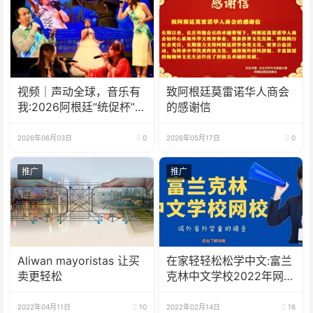
视频｜声动全球，音乐有
致阿根廷莫雷诺华人商会
我:2026阿根廷“统促杯”水
的感谢信
立方中文歌曲大赛总决赛
圆满落幕
2026年06月03日
0
2026年05月17日
0
推广
推广
Aliwan mayoristas 让买
在家轻轻松松学中文:富兰
卖更轻松
克林中文学校2022年网校
招生啦
2022年04月11日
10
2022年02月14日
16