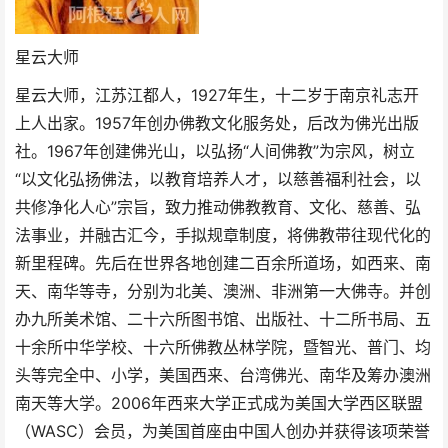
星云大师
星云大师，江苏江都人，1927年生，十二岁于南京礼志开
上人出家。1957年创办佛教文化服务处，后改为佛光出版
社。1967年创建佛光山，以弘扬“人间佛教”为宗风，树立
“以文化弘扬佛法，以教育培养人才，以慈善福利社会，以
共修净化人心”宗旨，致力推动佛教教育、文化、慈善、弘
法事业，并融古汇今，手拟规章制度，将佛教带往现代化的
新里程碑。先后在世界各地创建二百余所道场，如西来、南
天、南华等寺，分别为北美、澳洲、非洲第一大佛寺。并创
办九所美术馆、二十六所图书馆、出版社、十二所书局、五
十余所中华学校、十六所佛教丛林学院，暨智光、普门、均
头等完全中、小学，美国西来、台湾佛光、南华及筹办澳洲
南天等大学。2006年西来大学正式成为美国大学西区联盟
（WASC）会员，为美国首座由中国人创办并获得该项荣誉