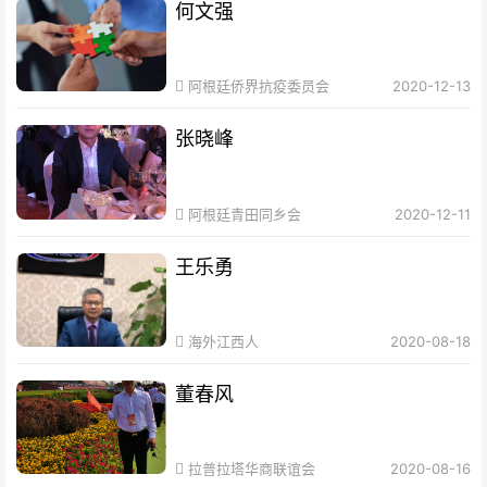
何文强
阿根廷侨界抗疫委员会
2020-12-13
张晓峰
阿根廷青田同乡会
2020-12-11
王乐勇
海外江西人
2020-08-18
董春风
拉普拉塔华商联谊会
2020-08-16