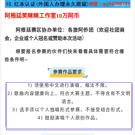
阿根廷笑眯眯工作室10万阿币
阿根廷赛区
协办单位：各旅阿侨团
（欢迎社团商
）
会，企业或个人冠名或赞助本次活动
想要报名参赛的伙伴们快来看看具体需要符合哪
些条件吧~
参赛作品要求
以及制作自己的模板
1) 须使用中文进行演唱，唱法不限。
可以完美对齐背景图和文字
2) 歌曲内容健康向上，符合大赛主题，不得含有不文明
语言。
背景可以设置被包含
3) 选手须以个人独唱形式参赛，不接受组合形式。
工具条上设置固定宽高
4) 鼓励演唱个人原创作品。
固定布局