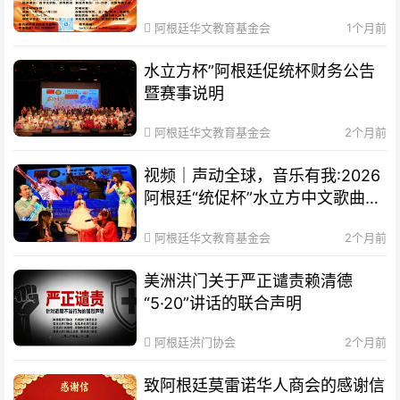
通知
阿根廷华文教育基金会
1个月前
水立方杯”阿根廷促统杯财务公告
暨赛事说明
阿根廷华文教育基金会
2个月前
视频｜声动全球，音乐有我:2026
阿根廷“统促杯”水立方中文歌曲大
赛总决赛圆满落幕
阿根廷华文教育基金会
2个月前
美洲洪门关于严正谴责赖清德
“5·20”讲话的联合声明
阿根廷洪门协会
2个月前
致阿根廷莫雷诺华人商会的感谢信