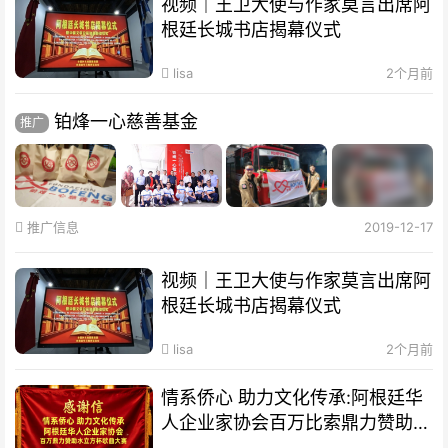
视频｜王卫大使与作家莫言出席阿
根廷长城书店揭幕仪式
lisa
2个月前
铂烽一心慈善基金
推广
推广信息
2019-12-17
视频｜王卫大使与作家莫言出席阿
根廷长城书店揭幕仪式
lisa
2个月前
情系侨心 助力文化传承:阿根廷华
人企业家协会百万比索鼎力赞助水
立方杯歌曲大赛