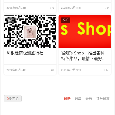
立方中文歌曲大赛总决赛
圆满落幕
2026年06月03日
0
2026年05月17日
0
推广
推广
阿根廷南极洲旅行社
‘蕾咪’s Shop：推出各种
特色甜品，疫情下最好的
选择
2020年03月04日
31
2020年07月29日
17
0
条评论
最新
最早
最热
评分最高