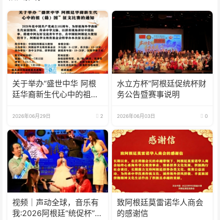
关于举办“盛世中华 阿根
水立方杯”阿根廷促统杯财
廷华裔新生代心中的祖
务公告暨赛事说明
(籍)国”征文比赛的通知
2026年06月29日
2
2026年06月03日
0
视频｜声动全球，音乐有
致阿根廷莫雷诺华人商会
我:2026阿根廷“统促杯”水
的感谢信