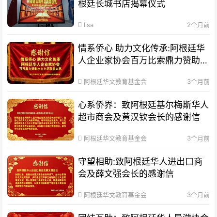
根廷长城书店揭幕仪式
lisa
2个月前
情系侨心 助力文化传承:阿根廷华
人企业家协会百万比索鼎力赞助水
立方杯歌曲大赛
阿根廷华文教育基金会
3个月前
心系侨界​：致阿根廷基尔梅斯华人
超市商会及黄汉钦会长的感谢信
阿根廷华文教育基金会
3个月前
守望相助:致阿根廷华人进出口商
会及薛文强会长的感谢信
阿根廷华文教育基金会
3个月前