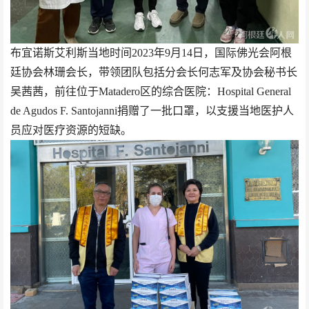
布宜诺斯艾利斯当地时间
2023年9月14日，国际佛光会阿根
廷协会林珊会长，带领团队包括分会长何志军及协会秘书长
吴茜茜，前往位于Matadero区的综合医院：Hospital General
de Agudos F. Santojanni
捐赠了一批口罩，以支援当地医护人
员应对医疗资源的短缺。