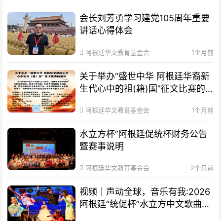
会长刘芳勇学习建党105周年重要
讲话心得体会
阿根廷华文教育基金会
1个月前
关于举办“盛世中华 阿根廷华裔新
生代心中的祖(籍)国”征文比赛的
通知
阿根廷华文教育基金会
1个月前
水立方杯”阿根廷促统杯财务公告
暨赛事说明
阿根廷华文教育基金会
2个月前
视频｜声动全球，音乐有我:2026
阿根廷“统促杯”水立方中文歌曲大
赛总决赛圆满落幕