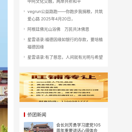
中阿文化交融，两岸共祈和平
vegrun公益路跑——你跑步我捐粮，共筑
爱心路 2025年4月20日，
阿根廷佛光山浴佛 万民共沐佛恩
星雲语录:福德因缘如银行的存款，要培植
福德因缘
星雲语录:有了慈悲，人间就有光明与希望
侨团新闻
会长刘芳勇学习建党105
周年重要讲话心得体会