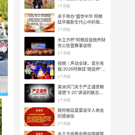
1个月前
关于举办“盛世中华 阿根
廷华裔新生代心中的祖
(籍)国”征文比赛的通知
1个月前
水立方杯”阿根廷促统杯财
务公告暨赛事说明
2个月前
视频｜声动全球，音乐有
我:2026阿根廷“统促杯”水
立方中文歌曲大赛总决赛
2个月前
圆满落幕
美洲洪门关于严正谴责赖
清德“5·20”讲话的联合声
明
2个月前
致阿根廷莫雷诺华人商会
的感谢信
2个月前
水立方组委会致中国城管