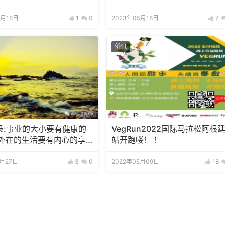
5月18日
1
0
2023年05月18日
7
侨讯
录:事业的大小要有健康的
VegRun2022国际马拉松阿根
 外在的生活要有内心的享
站开跑喽！ ！
0月27日
3
0
2022年05月09日
18