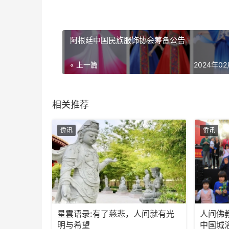
阿根廷中国民族服饰协会筹备公告
« 上一篇
2024年0
相关推荐
侨讯
侨讯
星雲语录:有了慈悲，人间就有光
人间佛教走出去
明与希望
中国城