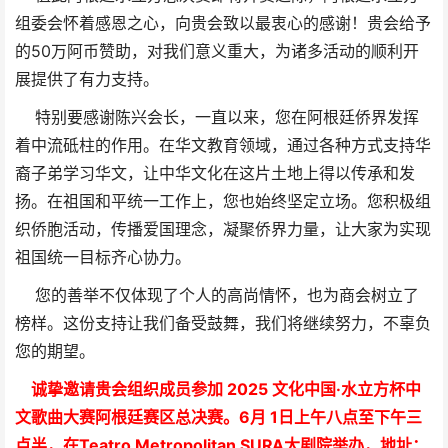
组委会怀着感恩之心，向贵会致以最衷心的感谢！贵会给予
的50万阿币赞助，对我们意义重大，为诸多活动的顺利开
展提供了有力支持。
特别要感谢陈兴会长，一直以来，您在阿根廷侨界发挥
着中流砥柱的作用。在华文教育领域，通过各种方式支持华
裔子弟学习华文，让中华文化在这片土地上得以传承和发
扬。在祖国和平统一工作上，您也始终坚定立场。您积极组
织侨胞活动，传播爱国理念，凝聚侨界力量，让大家为实现
祖国统一目标齐心协力。
您的善举不仅体现了个人的高尚情怀，也为商会树立了
榜样。这份支持让我们备受鼓舞，我们将继续努力，不辜负
您的期望。
诚挚邀请贵会组织成员参加 2025 文化中国·水立方杯中
文歌曲大赛阿根廷赛区总决赛。6月 1日上午八点至下午三
点半，在Teatro Metropolitan SURA大剧院举办，地址：