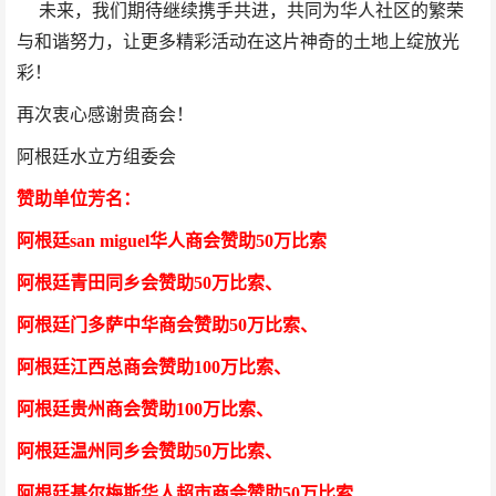
未来，我们期待继续携手共进，共同为华人社区的繁荣
与和谐努力，让更多精彩活动在这片神奇的土地上绽放光
彩！
再次衷心感谢贵商会！
阿根廷水立方组委会
赞助单位芳
名
：
阿根廷san miguel华人商会赞助50万比索
阿根廷青田同乡会
赞助50万比索
、
阿根廷门多萨中华商会
赞助50万比索
、
阿根廷江西总商会
赞助100万比索
、
阿根廷贵州商会
赞助100万比索
、
阿根廷温州同乡会
赞助50万比索
、
阿根廷基尔梅斯华人超市商会
赞助50万比索