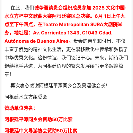
在此，我们
诚挚邀请贵会组织成员参加 2025 文化中国·
水立方杯中文歌曲大赛阿根廷赛区总决赛。6月 1日上午九
点至下午四点，在Teatro Metropolitan SURA大剧院举
办，地址是：Av. Corrientes 1343, C1043 Cdad.
Autónoma de Buenos Aires。
贵会的善举和付出，不仅
丰富了侨胞的精神文化生活，更在潜移默化中传承和弘扬了
中华优秀文化。这份情谊，我们铭记于心。未来，期待我们
继续携手共进，为阿根廷侨界的繁荣发展续写更多辉煌篇
章！
再次衷心感谢阿根廷平潭同乡会及吴溜健会长！
阿根廷水立方组委会
赞助单位芳
名
：
阿根廷平潭同乡会
赞助50万比索
阿根廷中文导游协会赞助50万比索