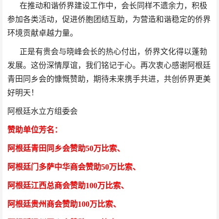
在推动和谐侨界建设工作中，会长同样不遗余力，积极
参加各类活动，促进侨胞团结互助，为营造和谐稳定的侨界
环境贡献卓越力量。
正是有贵会与晓峰会长的热心付出，侨界文化得以蓬勃
发展。这份深情厚谊，我们铭记于心。再次衷心感谢阿根廷
青田同乡会的慷慨赞助，期待未来携手共进，共创侨界更美
好明天！
阿根廷水立方组委会
赞助单位芳
名
：
阿根廷青田同乡会
赞助50万比索
、
阿根廷门多萨中华商会
赞助50万比索
、
阿根廷江西总商会
赞助100万比索
、
阿根廷贵州商会
赞助100万比索
、