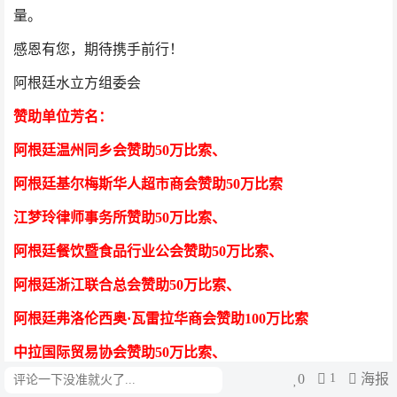
量。
感恩有您，期待携手前行！
阿根廷水立方组委会
赞助单位芳
名
：
阿根廷温州同乡会
赞助50万比索
、
阿根廷基尔梅斯华人超市商会
赞助50万比索
江梦玲律师事务所
赞助50万比索
、
阿根廷餐饮暨食品行业公会
赞助50万比索
、
阿根廷浙江联合总会
赞助50万比索
、
阿根廷弗洛伦西奥·瓦雷拉华商会
赞助100万比索
中拉国际贸易协会
赞助50万比索
、
0
1
海报
评论
阿根廷福建同乡会
赞助100万比索