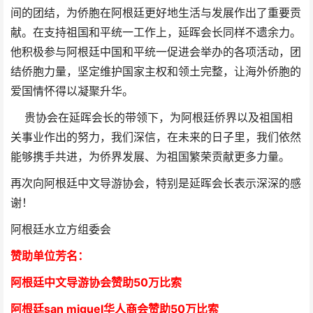
间的团结，为侨胞在阿根廷更好地生活与发展作出了重要贡
献。在支持祖国和平统一工作上，延晖会长同样不遗余力。
他积极参与阿根廷中国和平统一促进会举办的各项活动，团
结侨胞力量，坚定维护国家主权和领土完整，让海外侨胞的
爱国情怀得以凝聚升华。
贵协会在延晖会长的带领下，为阿根廷侨界以及祖国相
关事业作出的努力，我们深信，在未来的日子里，我们依然
能够携手共进，为侨界发展、为祖国繁荣贡献更多力量。
再次向阿根廷中文导游协会，特别是
延晖
会长表示深深的感
谢！
阿根廷水立方组委会
赞助单位芳
名
：
阿根廷中文导游协会赞助50万比索
阿根廷san miguel华人商会赞助50万比索