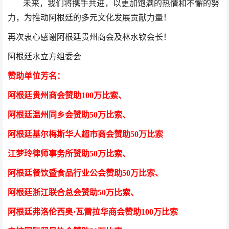
未来，我们将携手共进，以更加饱满的热情和不懈的努
力，为推动阿根廷的多元文化发展贡献力量！
再次衷心感谢阿根廷贵州商会及林水钦会长！
阿根廷水立方组委会
赞助单位芳
名
：
阿根廷贵州商会
赞助100万比索
、
阿根廷温州同乡会
赞助50万比索
、
阿根廷基尔梅斯华人超市商会
赞助50万比索
江梦玲律师事务所
赞助50万比索
、
阿根廷餐饮暨食品行业公会
赞助50万比索
、
阿根廷浙江联合总会
赞助50万比索
、
阿根廷弗洛伦西奥·瓦雷拉华商会
赞助100万比索