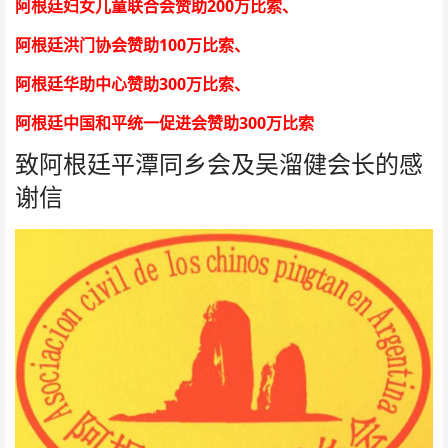
200
阿根廷妇女儿童联合会赞助
万比索
、
100
阿根廷洪门协会赞助
万比索
、
300
阿根廷华助中心赞助
万比索
、
300
阿根廷中国和平统一促进会赞助
万比索
致阿根廷平潭同乡会及吴溜健会长的感
谢信