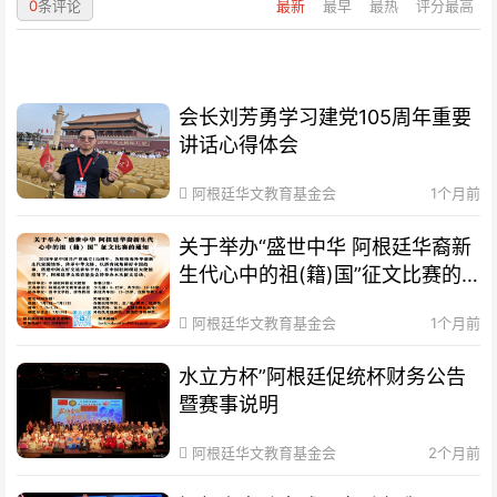
0
条评论
最新
最早
最热
评分最高
会长刘芳勇学习建党105周年重要
讲话心得体会
阿根廷华文教育基金会
1个月前
关于举办“盛世中华 阿根廷华裔新
生代心中的祖(籍)国”征文比赛的
通知
阿根廷华文教育基金会
1个月前
水立方杯”阿根廷促统杯财务公告
暨赛事说明
阿根廷华文教育基金会
2个月前