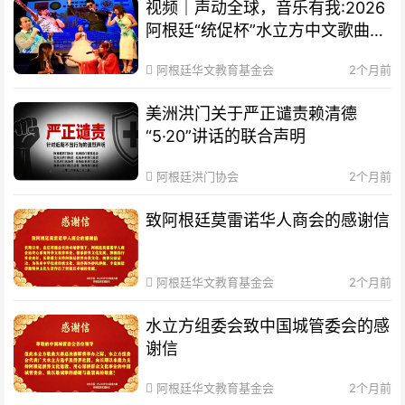
视频｜声动全球，音乐有我:2026
阿根廷“统促杯”水立方中文歌曲大
赛总决赛圆满落幕
阿根廷华文教育基金会
2个月前
美洲洪门关于严正谴责赖清德
“5·20”讲话的联合声明
阿根廷洪门协会
2个月前
致阿根廷莫雷诺华人商会的感谢信
阿根廷华文教育基金会
2个月前
水立方组委会致中国城管委会的感
谢信
阿根廷华文教育基金会
2个月前