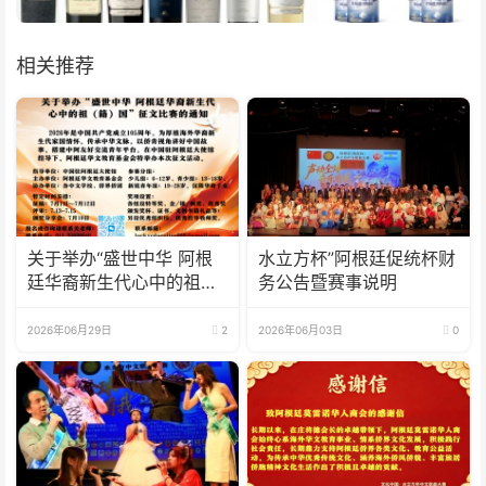
相关推荐
关于举办“盛世中华 阿根
水立方杯”阿根廷促统杯财
廷华裔新生代心中的祖
务公告暨赛事说明
(籍)国”征文比赛的通知
2026年06月29日
2
2026年06月03日
0