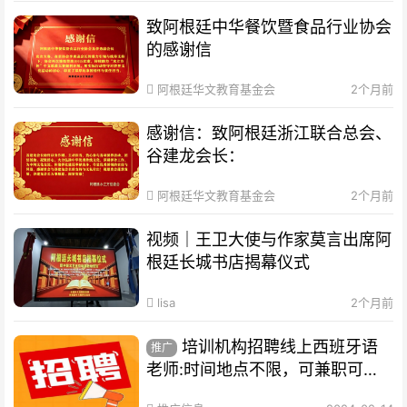
致阿根廷中华餐饮暨食品行业协会
的感谢信
阿根廷华文教育基金会
2个月前
感谢信：致阿根廷浙江联合总会、
谷建龙会长：
阿根廷华文教育基金会
2个月前
视频｜王卫大使与作家莫言出席阿
根廷长城书店揭幕仪式
lisa
2个月前
培训机构招聘线上西班牙语
推广
老师:时间地点不限，可兼职可全
职