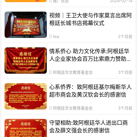
推广信息
2024-02-14
视频｜王卫大使与作家莫言出席阿
根廷长城书店揭幕仪式
lisa
2个月前
情系侨心 助力文化传承:阿根廷华
人企业家协会百万比索鼎力赞助水
立方杯歌曲大赛
阿根廷华文教育基金会
3个月前
心系侨界​：致阿根廷基尔梅斯华人
超市商会及黄汉钦会长的感谢信
阿根廷华文教育基金会
3个月前
守望相助:致阿根廷华人进出口商
会及薛文强会长的感谢信