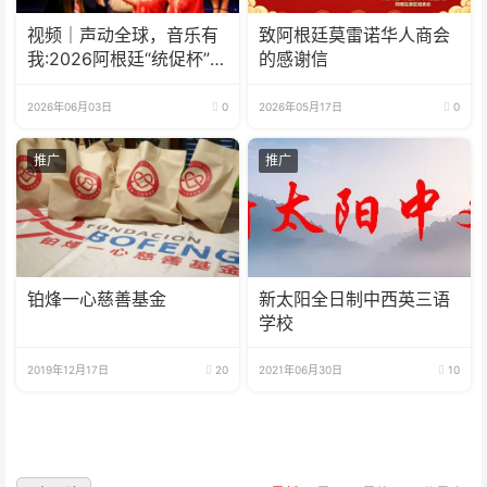
视频｜声动全球，音乐有
致阿根廷莫雷诺华人商会
我:2026阿根廷“统促杯”水
的感谢信
立方中文歌曲大赛总决赛
圆满落幕
2026年06月03日
0
2026年05月17日
0
推广
推广
铂烽一心慈善基金
新太阳全日制中西英三语
学校
2019年12月17日
20
2021年06月30日
10