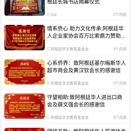
根廷长城书店揭幕仪式
lisa
2个月前
情系侨心 助力文化传承:阿根廷华
人企业家协会百万比索鼎力赞助水
立方杯歌曲大赛
阿根廷华文教育基金会
3个月前
心系侨界​：致阿根廷基尔梅斯华人
超市商会及黄汉钦会长的感谢信
阿根廷华文教育基金会
3个月前
守望相助:致阿根廷华人进出口商
会及薛文强会长的感谢信
阿根廷华文教育基金会
3个月前