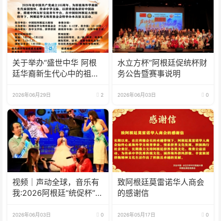
关于举办“盛世中华 阿根
水立方杯”阿根廷促统杯财
廷华裔新生代心中的祖
务公告暨赛事说明
(籍)国”征文比赛的通知
2026年06月29日
2
2026年06月03日
0
视频｜声动全球，音乐有
致阿根廷莫雷诺华人商会
我:2026阿根廷“统促杯”水
的感谢信
立方中文歌曲大赛总决赛
圆满落幕
2026年06月03日
0
2026年05月17日
0