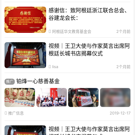
感谢信：致阿根廷浙江联合总会、
谷建龙会长：
阿根廷华文教育基金会
2个月前
视频｜王卫大使与作家莫言出席阿
根廷长城书店揭幕仪式
lisa
2个月前
铂烽一心慈善基金
推广
推广信息
2019-12-17
视频｜王卫大使与作家莫言出席阿