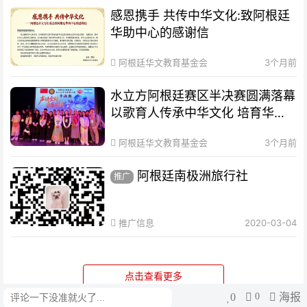
感恩携手 共传中华文化:致阿根廷
华助中心的感谢信
阿根廷华文教育基金会
3个月前
水立方阿根廷赛区半决赛圆满落幕
以歌育人传承中华文化 培育华裔
新生代
阿根廷华文教育基金会
3个月前
阿根廷南极洲旅行社
推广
推广信息
2020-03-04
点击查看更多
0
0
海报
评论