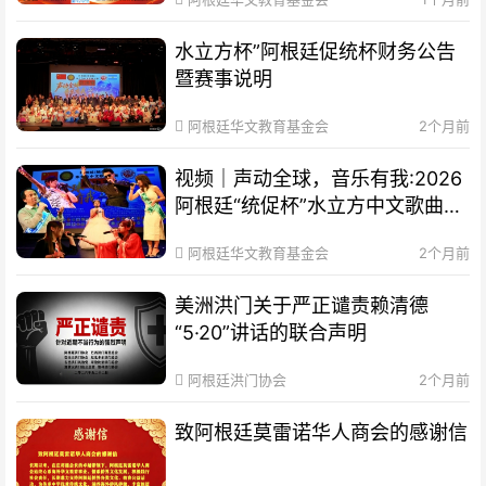
水立方杯”阿根廷促统杯财务公告
暨赛事说明
阿根廷华文教育基金会
2个月前
视频｜声动全球，音乐有我:2026
阿根廷“统促杯”水立方中文歌曲大
赛总决赛圆满落幕
阿根廷华文教育基金会
2个月前
美洲洪门关于严正谴责赖清德
“5·20”讲话的联合声明
阿根廷洪门协会
2个月前
致阿根廷莫雷诺华人商会的感谢信