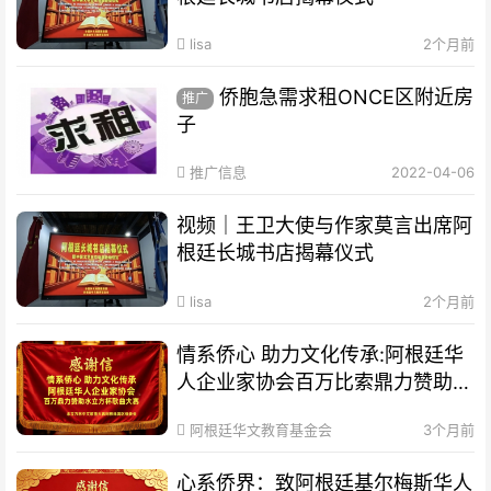
lisa
2个月前
侨胞急需求租ONCE区附近房
推广
子
推广信息
2022-04-06
视频｜王卫大使与作家莫言出席阿
根廷长城书店揭幕仪式
lisa
2个月前
情系侨心 助力文化传承:阿根廷华
人企业家协会百万比索鼎力赞助水
立方杯歌曲大赛
阿根廷华文教育基金会
3个月前
心系侨界​：致阿根廷基尔梅斯华人