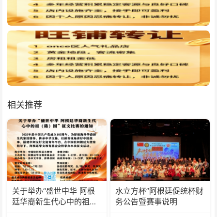
相关推荐
关于举办“盛世中华 阿根
水立方杯”阿根廷促统杯财
廷华裔新生代心中的祖
务公告暨赛事说明
(籍)国”征文比赛的通知