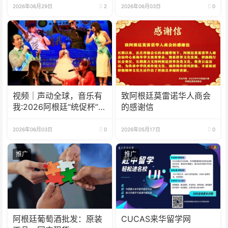
2026年06月29日
2
2026年06月03日
0
视频｜声动全球，音乐有
致阿根廷莫雷诺华人商会
我:2026阿根廷“统促杯”水
的感谢信
立方中文歌曲大赛总决赛
圆满落幕
2026年06月03日
0
2026年05月17日
0
推广
推广
阿根廷葡萄酒批发：原装
CUCAS来华留学网