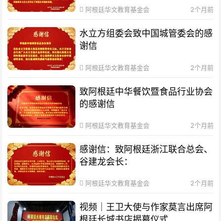
阿根廷华文教育基金会
2个月前
水立方组委会致中国城管委会的感
谢信
阿根廷华文教育基金会
2个月前
致阿根廷中华餐饮暨食品行业协会
的感谢信
阿根廷华文教育基金会
2个月前
感谢信：致阿根廷浙江联合总会、
谷建龙会长：
阿根廷华文教育基金会
2个月前
视频｜王卫大使与作家莫言出席阿
根廷长城书店揭幕仪式