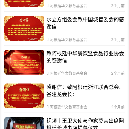
阿根廷华文教育基金会
2个月前
水立方组委会致中国城管委会的感
谢信
阿根廷华文教育基金会
2个月前
致阿根廷中华餐饮暨食品行业协会
的感谢信
阿根廷华文教育基金会
2个月前
感谢信：致阿根廷浙江联合总会、
谷建龙会长：
阿根廷华文教育基金会
2个月前
视频｜王卫大使与作家莫言出席阿
根廷长城书店揭幕仪式