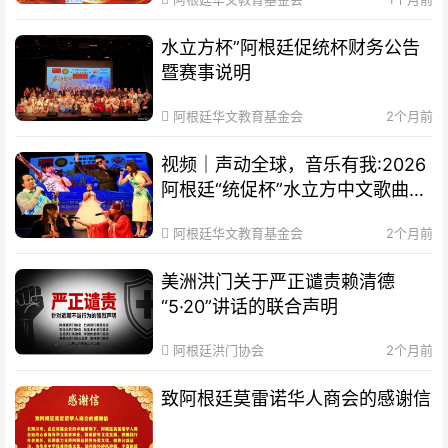
水立方杯”阿根廷促统杯财务公告
暨赛事说明
阿根廷华文教育基金会
2个月前
视频｜声动全球，音乐有我:2026
阿根廷“统促杯”水立方中文歌曲大
赛总决赛圆满落幕
阿根廷华文教育基金会
2个月前
美洲洪门关于严正谴责赖清德
“5·20”讲话的联合声明
阿根廷洪门协会
2个月前
致阿根廷莫雷诺华人商会的感谢信