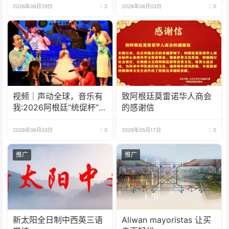
2026年06月29日
2
2026年06月03日
0
视频｜声动全球，音乐有
致阿根廷莫雷诺华人商会
我:2026阿根廷“统促杯”水
的感谢信
立方中文歌曲大赛总决赛
圆满落幕
2026年06月03日
0
2026年05月17日
0
推广
推广
新太阳全日制中西英三语
Aliwan mayoristas 让买