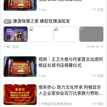
lisa
2个月前
康源保健之家 蜂胶玫瑰油批发
推广
推广信息
2019-12-17
视频｜王卫大使与作家莫言出席阿
根廷长城书店揭幕仪式
lisa
2个月前
情系侨心 助力文化传承:阿根廷华
人企业家协会百万比索鼎力赞助水
立方杯歌曲大赛
阿根廷华文教育基金会
3个月前