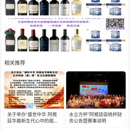
相关推荐
关于举办“盛世中华 阿根
水立方杯”阿根廷促统杯财
廷华裔新生代心中的祖
务公告暨赛事说明
(籍)国”征文比赛的通知