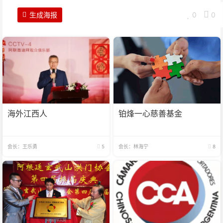
生成海报
0
0
海外江西人
铂烽一心慈善基金
会长：王乐勇
5
会长：林海宁
8