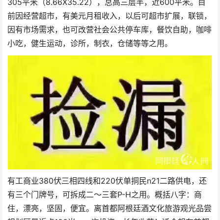
305平米（8.66X35.22），总高三层半，近600平米。目
前因经营超市，有美元月租收入，以后可超市扩展，联锁，
因有市场需求，也可改营社会公共停车库，餐饮自助，咖啡
小吃，健生运动，诊所，制衣，仓储等等之用。
有工商业380伏三相四线和220伏单挏民n21二路供电，还
有三个门牌号，可拆成二～三套P-H之用。概括八字：商
住，漂亮，坚固，便宜。离首都阿根廷酒文化旅游观光品尝