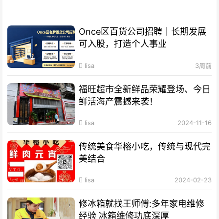
Once区百货公司招聘｜长期发展
可入股，打造个人事业
lisa
3周前
福旺超市全新鲜品荣耀登场、今日
鲜活海产震撼来袭！
lisa
2024-11-16
传统美食华榕小吃，传统与现代完
美结合
lisa
2024-02-23
修冰箱就找王师傅:多年家电维修
经验 冰箱维修功底深厚