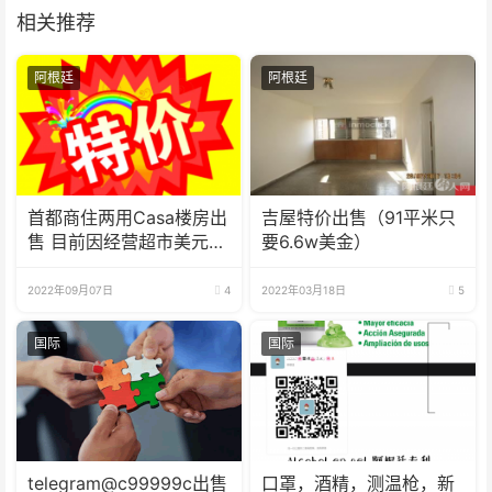
相关推荐
阿根廷
阿根廷
首都商住两用Casa楼房出
吉屋特价出售（91平米只
售 目前因经营超市美元月
要6.6w美金）
租收入
2022年09月07日
4
2022年03月18日
5
国际
国际
telegram@c99999c出售
口罩，酒精，测温枪，新