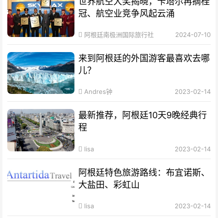
世界航空大奖揭晓，卡塔尔再摘桂
冠、航空业竞争风起云涌
阿根廷南极洲国际旅行社
2024-07-10
来到阿根廷的外国游客最喜欢去哪
儿？
Andres钟
2023-02-14
最新推荐，阿根廷10天9晚经典行
程
lisa
2023-02-14
阿根廷特色旅游路线：布宜诺斯、
大盐田、彩虹山
lisa
2023-02-14