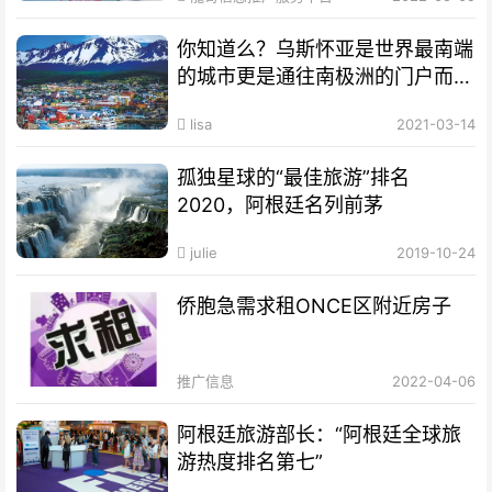
你知道么？乌斯怀亚是世界最南端
的城市更是通往南极洲的门户而驰
名世界
lisa
2021-03-14
孤独星球的“最佳旅游”排名
2020，阿根廷名列前茅
julie
2019-10-24
侨胞急需求租ONCE区附近房子
推广信息
2022-04-06
阿根廷旅游部长：“阿根廷全球旅
游热度排名第七”